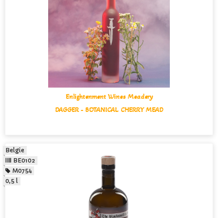
Enlightenment Wines Meadery
DAGGER - BOTANICAL CHERRY MEAD
Belgie
BE0102
M0754
0,5 l