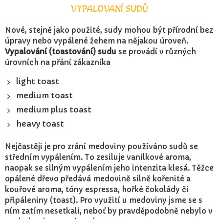
VYPALOVANÍ SUDŮ
Nové, stejně jako použité, sudy mohou být přírodní bez
úpravy nebo vypálené žehem na nějakou úroveň.
Vypalování (toastování) sudu
se provádí v různých
úrovních na přání zákazníka
light toast
medium toast
medium plus toast
heavy toast
Nejčastěji je pro zrání medoviny používáno sudů se
středním vypálením. To zesiluje vanilkové aroma,
naopak se silným vypálením jeho intenzita klesá. Těžce
opálené dřevo předává medovině silně kořenité a
kouřové aroma, tóny espressa, hořké čokolády či
připáleniny (toast). Pro využití u medoviny jsme se s
ním zatím nesetkali, neboť by pravděpodobně nebylo v