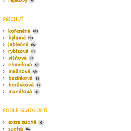
řepkový
6
PŘÍCHUŤ
kořeněná
209
bylinná
193
jablečná
102
rybízová
62
višňová
59
chmelová
55
malinová
49
bezinková
35
borůvková
24
mandlová
21
PODLE SLADKOSTI
extra suchá
13
suchá
114