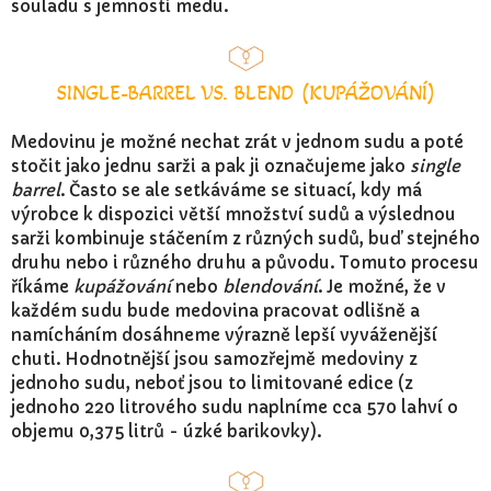
souladu s jemností medu.
SINGLE-BARREL VS. BLEND (KUPÁŽOVÁNÍ)
Medovinu je možné nechat zrát v jednom sudu a poté
stočit jako jednu sarži a pak ji označujeme jako
single
barrel
. Často se ale setkáváme se situací, kdy má
výrobce k dispozici větší množství sudů a výslednou
sarži kombinuje stáčením z různých sudů, buď stejného
druhu nebo i různého druhu a původu. Tomuto procesu
říkáme
kupážování
nebo
blendování
. Je možné, že v
každém sudu bude medovina pracovat odlišně a
namícháním dosáhneme výrazně lepší vyváženější
chuti. Hodnotnější jsou samozřejmě medoviny z
jednoho sudu, neboť jsou to limitované edice (z
jednoho 220 litrového sudu naplníme cca 570 lahví o
objemu 0,375 litrů - úzké barikovky).