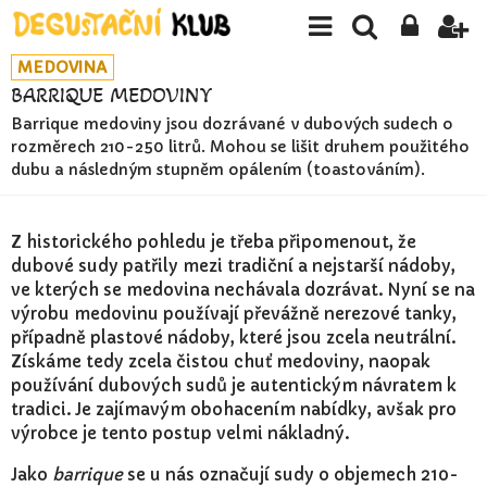
MEDOVINA
BARRIQUE MEDOVINY
Barrique medoviny jsou dozrávané v dubových sudech o
rozměrech 210-250 litrů. Mohou se lišit druhem použitého
dubu a následným stupněm opálením (toastováním).
Z historického pohledu je třeba připomenout, že
dubové sudy patřily mezi tradiční a nejstarší nádoby,
ve kterých se medovina nechávala dozrávat. Nyní se na
výrobu medovinu používají převážně nerezové tanky,
případně plastové nádoby, které jsou zcela neutrální.
Získáme tedy zcela čistou chuť medoviny, naopak
používání dubových sudů je autentickým návratem k
tradici. Je zajímavým obohacením nabídky, avšak pro
výrobce je tento postup velmi nákladný.
Jako
barrique
se u nás označují sudy o objemech 210-