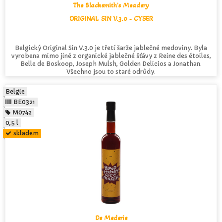
The Blacksmith's Meadery
ORIGINAL SIN V.3.0 - CYSER
Belgický Original Sin V.3.0 je třetí šarže jablečné medoviny. Byla
vyrobena mimo jiné z organické jablečné šťávy z Reine des étoiles,
Belle de Boskoop, Joseph Mulsh, Golden Delicios a Jonathan.
Všechno jsou to staré odrůdy.
Belgie
BE0321
M0742
0,5 l
skladem
De Mederie