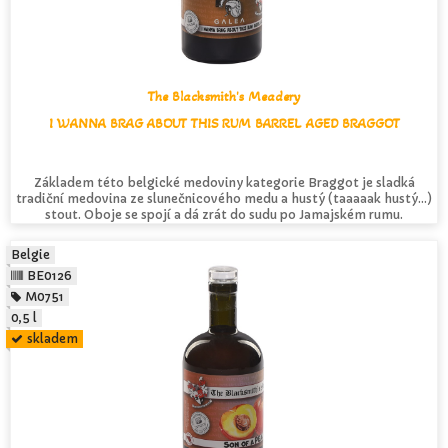
The Blacksmith's Meadery
I WANNA BRAG ABOUT THIS RUM BARREL AGED BRAGGOT
Základem této belgické medoviny kategorie Braggot je sladká
tradiční medovina ze slunečnicového medu a hustý (taaaaak hustý…)
stout. Oboje se spojí a dá zrát do sudu po Jamajském rumu.
Belgie
BE0126
M0751
0,5 l
skladem