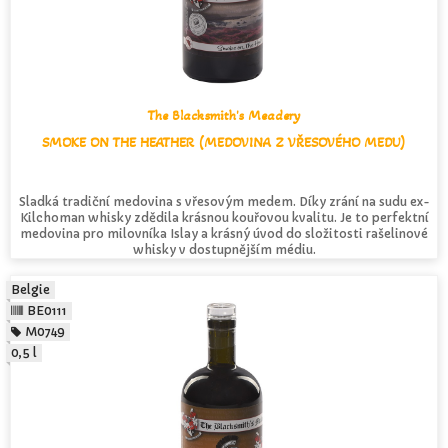
The Blacksmith's Meadery
SMOKE ON THE HEATHER (MEDOVINA Z VŘESOVÉHO MEDU)
Sladká tradiční medovina s vřesovým medem. Díky zrání na sudu ex-
Kilchoman whisky zdědila krásnou kouřovou kvalitu. Je to perfektní
medovina pro milovníka Islay a krásný úvod do složitosti rašelinové
whisky v dostupnějším médiu.
Belgie
BE0111
M0749
0,5 l