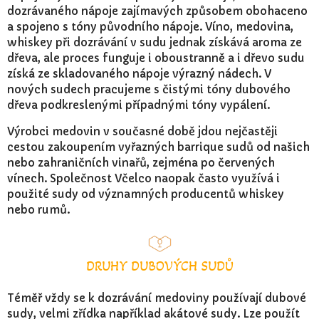
dozrávaného nápoje zajímavých způsobem obohaceno
a spojeno s tóny původního nápoje. Víno, medovina,
whiskey při dozrávání v sudu jednak získává aroma ze
dřeva, ale proces funguje i oboustranně a i dřevo sudu
získá ze skladovaného nápoje výrazný nádech. V
nových sudech pracujeme s čistými tóny dubového
dřeva podkreslenými případnými tóny vypálení.
Výrobci medovin v současné době jdou nejčastěji
cestou zakoupením vyřazných barrique sudů od našich
nebo zahraničních vinařů, zejména po červených
vínech. Společnost Včelco naopak často využívá i
použité sudy od významných producentů whiskey
nebo rumů.
DRUHY DUBOVÝCH SUDŮ
Téměř vždy se k dozrávání medoviny používají dubové
sudy, velmi zřídka například akátové sudy. Lze použít