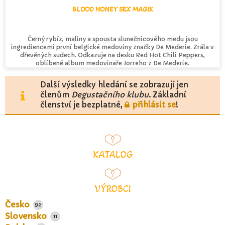
BLOOD HONEY SEX MAGIK
Černý rybíz, maliny a spousta slunečnicového medu jsou
ingrediencemi první belgické medoviny značky De Mederie. Zrála v
dřevěných sudech. Odkazuje na desku Red Hot Chili Peppers,
oblíbené album medovinaře Jorreho z De Mederie.
Další výsledky hledání se zobrazují jen
členům
Degustačního klubu
. Základní
členství je bezplatné,
přihlásit se
!
KATALOG
VÝROBCI
Česko
92
Slovensko
11