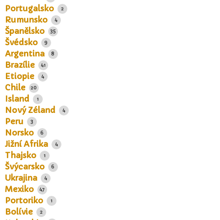
Portugalsko
2
Rumunsko
4
Španělsko
35
Švédsko
9
Argentina
8
Brazílie
41
Etiopie
4
Chile
20
Island
1
Nový Zéland
4
Peru
3
Norsko
6
Jižní Afrika
4
Thajsko
1
Švýcarsko
6
Ukrajina
4
Mexiko
47
Portoriko
1
Bolívie
2