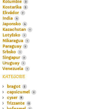
Kolumbie
3
Kostarika
5
Ekvádor
7
India
4
Japonsko
4
Kazachstan
1
Lotyšsko
1
Nikaragua
1
Paraguay
2
Srbsko
1
Singapur
2
Uruguay
1
Venezuela
1
KATEGORIE
bragot
5
capsicumel
2
cyser
8
frizzante
13
kofeamel
4