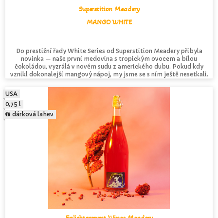
Superstition Meadery
MANGO WHITE
Do prestižní řady White Series od Superstition Meadery přibyla
novinka — naše první medovina s tropickým ovocem a bílou
čokoládou, vyzrálá v novém sudu z amerického dubu. Pokud kdy
vznikl dokonalejší mangový nápoj, my jsme se s ním ještě nesetkali.
USA
0,75 l
dárková lahev
Enlightenment Wines Meadery