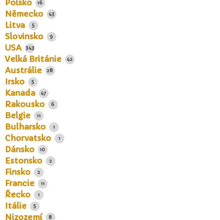
Polsko
16
Německo
43
Litva
5
Slovinsko
9
USA
343
Velká Británie
42
Austrálie
28
Irsko
5
Kanada
47
Rakousko
6
Belgie
11
Bulharsko
1
Chorvatsko
1
Dánsko
10
Estonsko
2
Finsko
2
Francie
11
Řecko
1
Itálie
5
Nizozemí
8