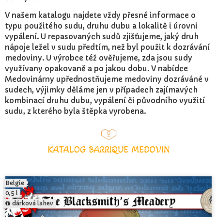
V našem katalogu najdete vždy přesné informace o
typu použitého sudu, druhu dubu a lokalitě i úrovni
vypálení. U repasovaných sudů zjišťujeme, jaký druh
nápoje ležel v sudu předtím, než byl použit k dozrávání
medoviny. U výrobce též ověřujeme, zda jsou sudy
využívany opakovaně a po jakou dobu. V nabídce
Medovinárny upřednostňujeme medoviny dozráváné v
sudech, výjimky děláme jen v případech zajímavých
kombinací druhu dubu, vypálení či původního využití
sudu, z kterého byla štěpka vyrobena.
KATALOG BARRIQUE MEDOVIN
Belgie
0,5 l
dárková lahev