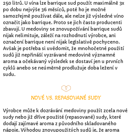
250 litrů. U vína lze barrique sud použít maximálně 3x
po dobu nejvýše 36 měsíců, poté ho je možné
samozřejmě používat dále, ale nelze již výsledné víno
označit jako barrique. Proto se jich často producenti
zbavují. U medoviny se znovupožívání barrique sudů
nijak nelimituje, záleží na rozhodnutí výrobce, ani
označení barrique není nijak legislativě pochyceno.
Avšak je potřeba si uvědomit, že mnohočetné použití
sudů již nepřináší vyzrávané medovině významné
aroma a očekávaný výsledek se dostaví jen u prvních
cyklů anebo se neúměrně prodlužuje doba ležení v
sudu.
NOVÉ VS. REPASOVANÉ SUDY
Výrobce může k dozrávání medoviny použít zcela nové
sudy nebo již dříve použité (repasované) sudy, které
dodají zajímavé aroma z původního skladovaného
nápoje. Výhodou znovupoužitých sudů je, že aroma