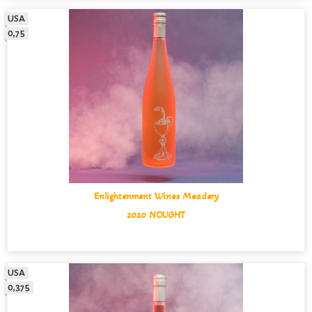
USA
0,75
Enlightenment Wines Meadery
2020 NOUGHT
USA
0,375