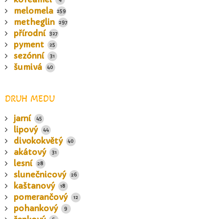
melomela
259
metheglin
297
přírodní
327
pyment
25
sezónní
31
šumivá
40
DRUH MEDU
jarní
45
lipový
44
divokokvětý
40
akátový
31
lesní
28
slunečnicový
26
kaštanový
18
pomerančový
12
pohankový
9