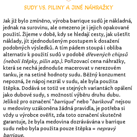
SUDY VS. PILINY A JINÉ NÁHRAŽKY
Jak již bylo zmíněno, výroba barrique sudů je nákladná,
jednak na surovinu, ale omezeno je i jejich opakované
použití. Žijeme v době, kdy se hledají cesty, jak ušetřit
náklady, jít zjednodušeným postupem k dosažení
podobných výsledků. A tím pádem stoupá i obliba
alternativ k použití sudů v podobě
dřevených chipsů
(neboli štěpky, pilin atp.)
. Pořizovací cena náhražky,
která se nechá jednoduše macerovat v nerezovém
tanku, je na setině hodnoty sudu. Běžný konzument
nepozná, že nápoj nezrál v sudu, ale byla použita
štěpka. Dodává se totiž ve stejných variantách opálení
jako dubové sudy, s možností výběru druhu dubu.
Jelikož pro označení "
barrique
" nebo "
bariková
" nejsou
u medoviny uzákoněna žádná pravidla, je potřeba si
vždy u výrobce ověřit, zda toto označení skutečně
garantuje, že byla medovina dozrávávána v barrique
sudu nebo byla použita pouze štěpka =
nepravý
barrique
.