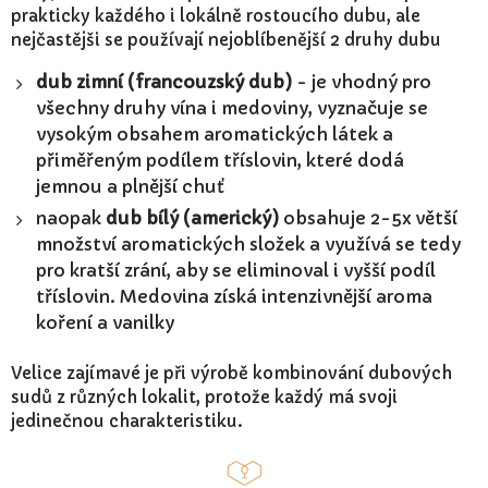
prakticky každého i lokálně rostoucího dubu, ale
nejčastějši se používají nejoblíbenější 2 druhy dubu
dub zimní (francouzský dub)
- je vhodný pro
všechny druhy vína i medoviny, vyznačuje se
vysokým obsahem aromatických látek a
přiměřeným podílem tříslovin, které dodá
jemnou a plnější chuť
naopak
dub bílý (americký)
obsahuje 2-5x větší
množství aromatických složek a využívá se tedy
pro kratší zrání, aby se eliminoval i vyšší podíl
tříslovin. Medovina získá intenzivnější aroma
koření a vanilky
Velice zajímavé je při výrobě kombinování dubových
sudů z různých lokalit, protože každý má svoji
jedinečnou charakteristiku.