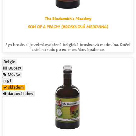
The Blacksmith's Meadery
SON OF A PEACH! (BROSKVOVÁ MEDOVINA)
Syn broskve! je velmi vydařená belgická broskvová medovina. Roční
zrání na sudu po ex-meruňkové pálence.
Belgie
BE0127
M0752
0,5 l
skladem
dárková lahev