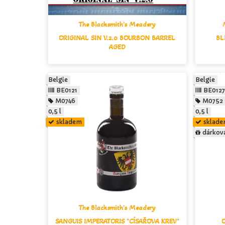
The Blacksmith's Meadery
ORIGINAL SIN V.2.0 BOURBON BARREL
BL
AGED
Belgie
Belgie
BE0121
BE0127
M0746
M0752
0,5 l
0,5 l
skladem
sklad
dárkov
The Blacksmith's Meadery
SANGUIS IMPERATORIS "CÍSAŘOVA KREV"
O