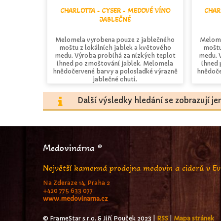
CHARLOTTA - CYSER - MEDOVÉ VÍNO
CHAR
JABLEČNÉ
Melomela vyrobena pouze z jablečného
Melome
moštu z lokálních jablek a květového
moštu
medu. Výroba probíhá za nízkých teplot
medu. 
ihned po zmoštování jablek. Melomela
ihned 
hnědočervené barvy a polosladké výrazně
hnědoče
jablečné chuti.
Další výsledky hledání se zobrazují j
Medovinárna ®
Největší kamenná prodejna medovin a ciderů v E
Na Zderaze 14, Praha 2
+420 775 633 077
www.medovinarna.cz
© FrameStar s.r.o. & Jiří Pouček 2023 |
RSS
|
Mapa stránek