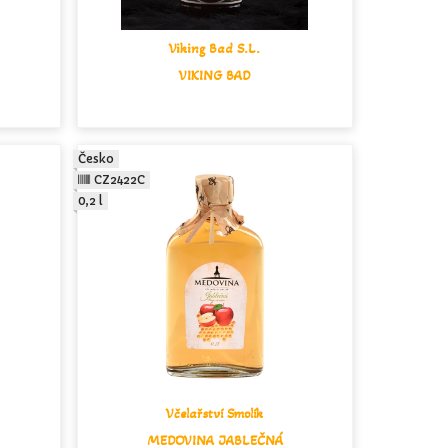
Viking Bad S.L.
VIKING BAD
Česko
CZ2422C
0,2 l
Včelařství Smolík
MEDOVINA JABLEČNÁ