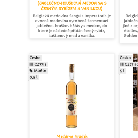
(JABLEČNO-HRUŠKOVÁ MEDOVINA S
ČERNÝM RYBÍZEM A VANILKOU)
Belgická medovina Sanguis Imperatoris je
Belgick
ovocná medovina vyrobená fermentací
jableč
jablečno-hruškové šťávy s medem, do
jiné z o
které je následně přidán černý rybíz,
étoiles
kaštanový med a vanilka.
Golden 
Česko
Česko
CZ7711
CZ7711
M0601
5 l
0,5 l
Medárna Hrádek