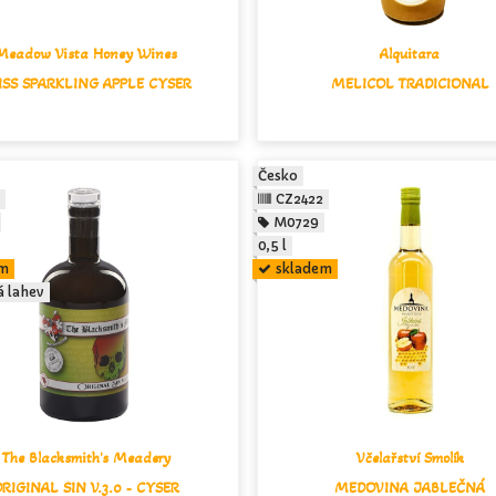
Meadow Vista Honey Wines
Alquitara
ISS SPARKLING APPLE CYSER
MELICOL TRADICIONAL
Česko
CZ2422
M0729
0,5 l
em
skladem
á lahev
The Blacksmith's Meadery
Včelařství Smolík
RIGINAL SIN V.3.0 - CYSER
MEDOVINA JABLEČNÁ