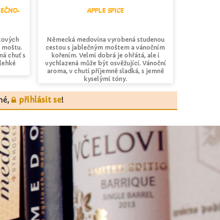
LEČNO-
APPLE SPICE
ětových
Německá medovina vyrobená studenou
 moštu.
cestou s jablečným moštem a vánočním
á chuť s
kořením. Velmi dobrá je ohřátá, ale i
 lehké
vychlazená může být osvěžující. Vánoční
aroma, v chuti příjemně sladká, s jemně
kyselými tóny.
tné,
přihlásit se
!