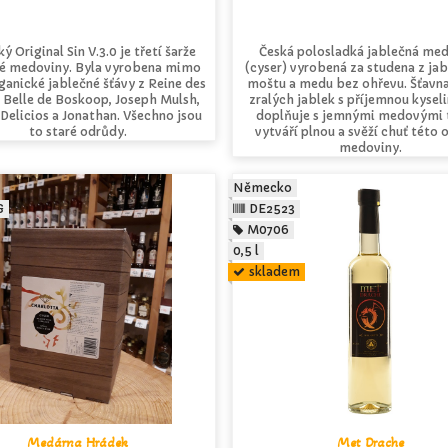
ý Original Sin V.3.0 je třetí šarže
Česká polosladká jablečná me
né medoviny. Byla vyrobena mimo
(cyser) vyrobená za studena z ja
rganické jablečné šťávy z Reine des
moštu a medu bez ohřevu. Šťavna
, Belle de Boskoop, Joseph Mulsh,
zralých jablek s příjemnou kysel
Delicios a Jonathan. Všechno jsou
doplňuje s jemnými medovými 
to staré odrůdy.
vytváří plnou a svěží chuť této
medoviny.
Německo
G
DE2523
M0706
0,5 l
skladem
Medárna Hrádek
Met Drache