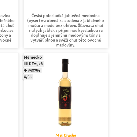
dovina
Česká polosladká jablečná medovina
blečného
(cyser) vyrobená za studena z jablečného
tá chuť
moštu a medu bez ohřevu. Šťavnatá chuť
inkou se
zralých jablek s příjemnou kyselinkou se
tóny a
doplňuje s jemnými medovými tóny a
 ovocné
vytváří plnou a svěží chuť této ovocné
medoviny.
Německo
DE2528
M0784
0,5 l
Met Drache