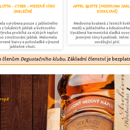
LOTTA - CYSER - MEDOVÉ VÍNO
APFEL QUITTE (MEDOVINA JAB
JABLEČNÉ
KDOULOVÁ)
la vyrobena pouze z jablečného
Medovina kvašená z letních kv
 z lokálních jablek a květového
medů a jablečného a kdoulového
Výroba probíhá za nízkých teplot
Vyvážená harmonická sladká ovocn
po zmoštování jablek. Melomela
jemnými tóny kyselinek. Velmi
rvené barvy a polosladké výrazně
osvěžující pití.
jablečné chuti.
en členům
Degustačního klubu
. Základní členství je bezpla
vropě