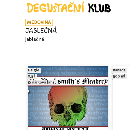
MEDOVINA
JABLEČNÁ
jablečná
Belgie
Kanada
0,5 l
500 ml
dárková lahev