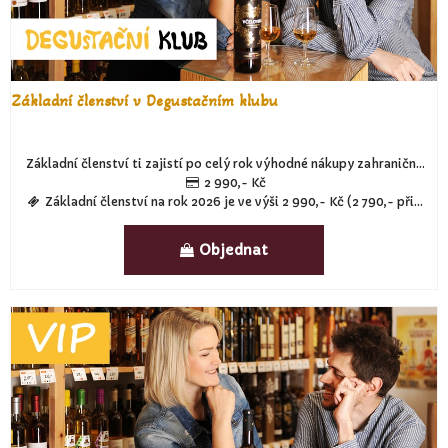
Základní členství v Degustačním klubu
Základní členství ti zajistí po celý rok výhodné nákupy zahraničních medovin (10% sleva), degustační kartu 20 ochutnávek, 2x účast na večerní degustaci a další zvýhodněné ochutnávky zejména jedinečných zahraničních medovin
2 990,- Kč
Základní členství na rok 2026 je ve výši 2 990,- Kč (2 790,- při platbě do 30.11.2025)
Objednat