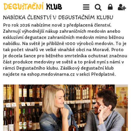
NABÍDKA ČLENSTVÍ V DEGUSTAČNÍM KLUBU
Pro rok 2026 nabízíme nově 2 předplacená členství.
Zahrnují výhodnější nákup zahraničních medovin anebo
exkluzívní degustace zahraničních medovin mimo běžnou
nabídku. Na světě je přibližně 1000 výrobců medovin. To je
tak počet vinařů ve velké vinařské obci na Moravě. Proto
je docela šance pro běžného smrtelníka ochutnat značnou
část produkce medoviny ve světě a to právě nyní s námi v
rámci Degustačního klubu. Zásilkový degustační klub
najdete na eshop.medovinarna.cz v sekci Předplatné.