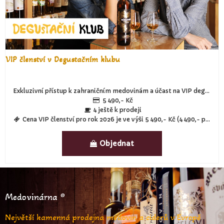
VIP členství v Degustačním klubu
Exkluzivní přístup k zahraničním medovinám a účast na VIP degustacích, kde budeme ochutnávat zejména zahraniční medoviny, které nemusí být zařazeny do běžného prodeje v prodejně a na e-shopu. OTEVŘENO POUZE PRO 15 ČLENŮ!
5 490,- Kč
4 ještě k prodeji
Cena VIP členství pro rok 2026 je ve výši 5 490,- Kč (4 490,- pro prvních 10 zájemců; dále 4 990,- do 30.11.2025)
Objednat
Medovinárna ®
Největší kamenná prodejna medovin a ciderů v Evropě