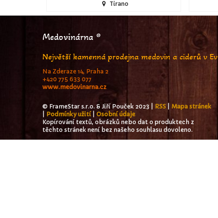
Tirano
Medovinárna ®
Největší kamenná prodejna medovin a ciderů v E
Na Zderaze 14, Praha 2
+420 775 633 077
www.medovinarna.cz
© FrameStar s.r.o. & Jiří Pouček 2023 |
RSS
|
Mapa stránek
|
Podmínky užití
|
Osobní údaje
Kopírování textů, obrázků nebo dat o produktech z
těchto stránek není bez našeho souhlasu dovoleno.