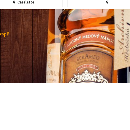
Caselette
vropě