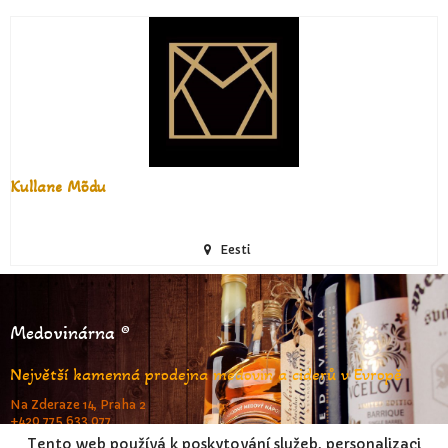
Kullane Mõdu
Eesti
Medovinárna ®
Největší kamenná prodejna medovin a ciderů v Evropě
Na Zderaze 14, Praha 2
+420 775 633 077
www.medovinarna.cz
Tento web používá k poskytování služeb, personalizaci