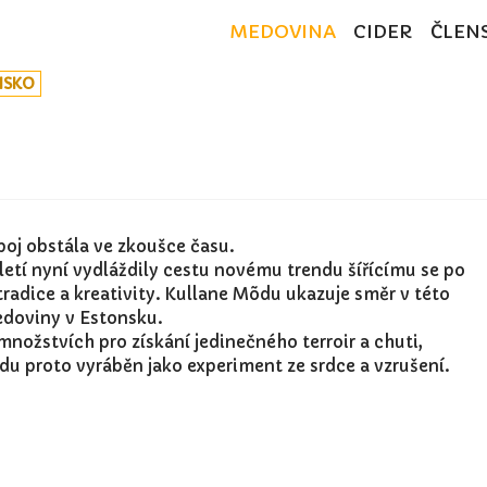
MEDOVINA
CIDER
ČLEN
NSKO
oj obstála ve zkoušce času.
tí nyní vydláždily cestu novému trendu šířícímu se po
tradice a kreativity. Kullane Mõdu ukazuje směr v této
doviny v Estonsku.
ožstvích pro získání jedinečného terroir a chuti,
du proto vyráběn jako experiment ze srdce a vzrušení.