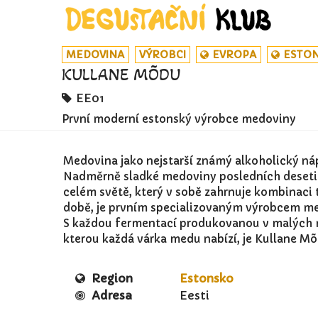
MEDOVINA
VÝROBCI
EVROPA
ESTO
KULLANE MÕDU
EE01
První moderní estonský výrobce medoviny
Medovina jako nejstarší známý alkoholický náp
Nadměrně sladké medoviny posledních desetile
celém světě, který v sobě zahrnuje kombinaci 
době, je prvním specializovaným výrobcem me
S každou fermentací produkovanou v malých mn
kterou každá várka medu nabízí, je Kullane Mõ
Region
Estonsko
Adresa
Eesti