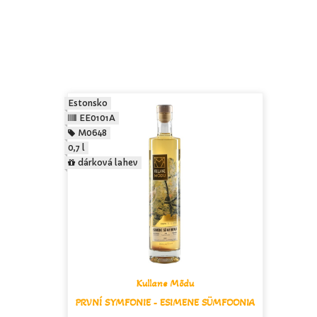
Estonsko
EE0101A
M0648
0,7 l
dárková lahev
Kullane Mõdu
PRVNÍ SYMFONIE - ESIMENE SÜMFOONIA