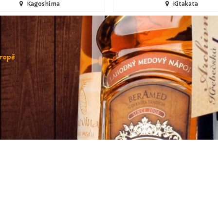
Kagoshima
Kitakata
vropě