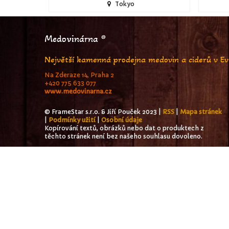
Tokyo
Medovinárna ®
Největší kamenná prodejna medovin a ciderů v E
Na Zderaze 14, Praha 2
+420 775 633 077
www.medovinarna.cz
© FrameStar s.r.o. & Jiří Pouček 2023 |
RSS
|
Mapa stránek
|
Podmínky užití
|
Osobní údaje
Kopírování textů, obrázků nebo dat o produktech z
těchto stránek není bez našeho souhlasu dovoleno.