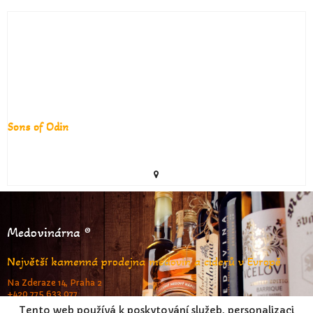
Sons of Odin
Medovinárna ®
Největší kamenná prodejna medovin a ciderů v Evropě
Na Zderaze 14, Praha 2
+420 775 633 077
www.medovinarna.cz
Tento web používá k poskytování služeb, personalizaci