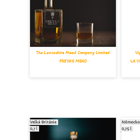
The Lancashire Mead Company Limited
Vi
FREYA'S MEAD
LA V
Velká Británie
Německo
0,7 l
0,75 l