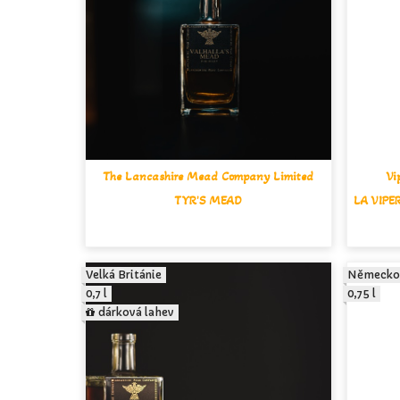
The Lancashire Mead Company Limited
Vi
TYR'S MEAD
LA VIPE
Velká Británie
Německo
0,7 l
0,75 l
dárková lahev