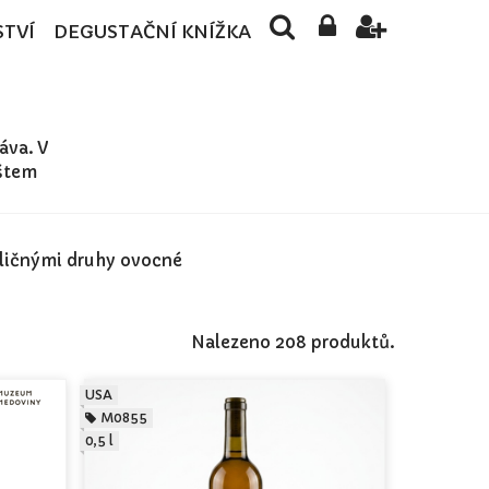
STVÍ
DEGUSTAČNÍ KNÍŽKA
áva. V
oštem
zličnými druhy ovocné
Nalezeno 208 produktů.
USA
M0855
0,5 l