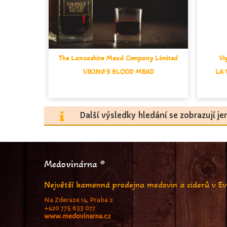
The Lancashire Mead Company Limited
Vi
VIKING'S BLOOD MEAD
LA 
Další výsledky hledání se zobrazují j
Medovinárna ®
Největší kamenná prodejna medovin a ciderů v E
Na Zderaze 14, Praha 2
+420 775 633 077
www.medovinarna.cz