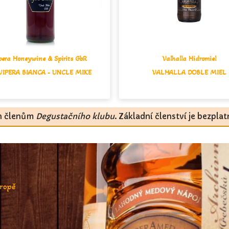
pera Honeywine & Spirits GbR
Valhalla Hidromiel
VIPERA BIANCA - UNCLE MIKE
VALHALLA DOBLE MIEL
en členům
Degustačního klubu
. Základní členství je bezpla
vropě