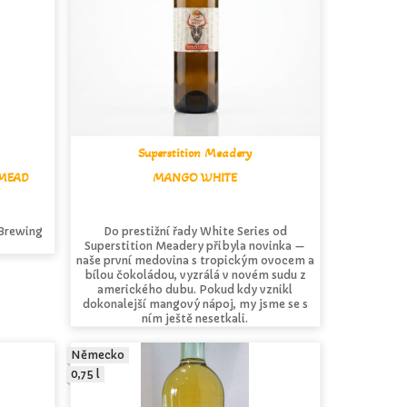
Superstition Meadery
MEAD
MANGO WHITE
 Brewing
Do prestižní řady White Series od
Superstition Meadery přibyla novinka —
naše první medovina s tropickým ovocem a
bílou čokoládou, vyzrálá v novém sudu z
amerického dubu. Pokud kdy vznikl
dokonalejší mangový nápoj, my jsme se s
ním ještě nesetkali.
Německo
0,75 l