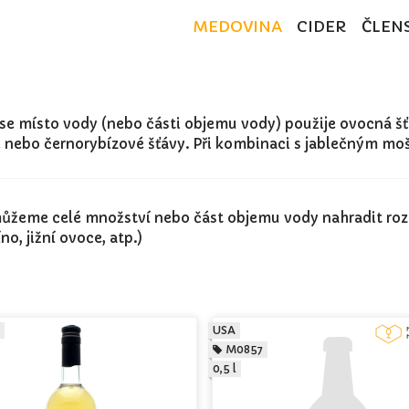
MEDOVINA
CIDER
ČLEN
 se místo vody (nebo části objemu vody) použije ovocná šť
vé nebo černorybízové šťávy. Při kombinaci s jablečným m
ůžeme celé množství nebo část objemu vody nahradit ro
no, jižní ovoce, atp.)
USA
M0857
0,5 l