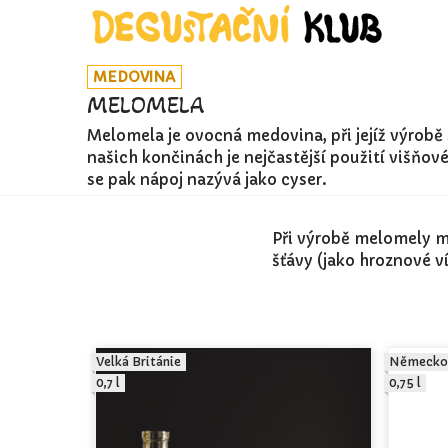
MEDOVINA
MELOMELA
Melomela je ovocná medovina, při jejíž výrobě
našich končinách je nejčastější použití višňo
se pak nápoj nazývá jako cyser.
Při výrobě melomely m
šťávy (jako hroznové ví
Velká Británie
Německo
0,7 l
0,75 l