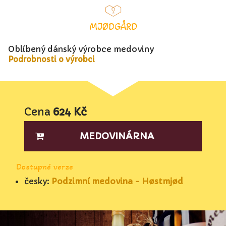
MJØDGÅRD
Oblíbený dánský výrobce medoviny
Podrobnosti o výrobci
Cena
624 Kč
MEDOVINÁRNA
Dostupné verze
česky:
Podzimní medovina - Høstmjød