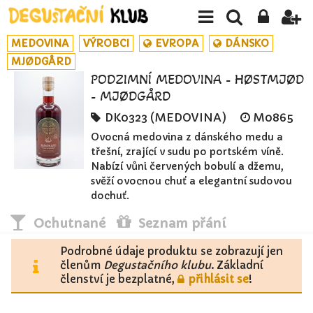
MEDOVINA
VÝROBCI
EVROPA
DÁNSKO
MJØDGÅRD
PODZIMNÍ MEDOVINA - HØSTMJØD
- MJØDGÅRD
DK0323 (MEDOVINA)
M0865
Ovocná medovina z dánského medu a
třešní, zrající v sudu po portském víně.
Nabízí vůni červených bobulí a džemu,
svěží ovocnou chuť a elegantní sudovou
dochuť.
Ochutnané
Seznam přání
Podrobné údaje produktu se zobrazují jen
členům
Degustačního klubu
. Základní
členství je bezplatné,
přihlásit se
!