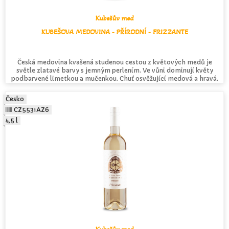
Kubešův med
KUBEŠOVA MEDOVINA - PŘÍRODNÍ - FRIZZANTE
Česká medovina kvašená studenou cestou z květových medů je
světle zlatavé barvy s jemným perlením. Ve vůni dominují květy
podbarvené limetkou a mučenkou. Chuť osvěžující medová a hravá.
Česko
CZ5531AZ6
4,5 l