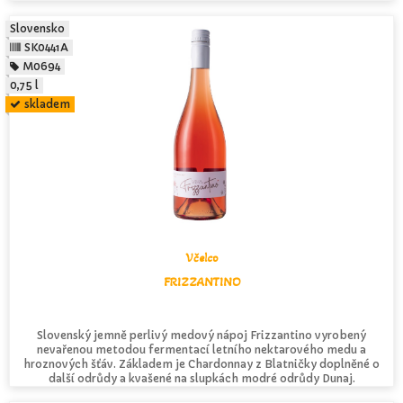
Slovensko
SK0441A
M0694
0,75 l
skladem
Včelco
FRIZZANTINO
Slovenský jemně perlivý medový nápoj Frizzantino vyrobený
nevařenou metodou fermentací letního nektarového medu a
hroznových šťáv. Základem je Chardonnay z Blatničky doplněné o
další odrůdy a kvašené na slupkách modré odrůdy Dunaj.