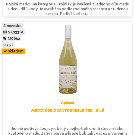
Polská medovina kategorie Trójniak je kvašená z jednoho dílu medu
a dvou dílů vody. Je vyráběna podle rodinného receptu a studenou
cestou. Perlivá varianta.
Slovensko
SK0331A
M0642
0,75 l
skladem
Apimed
MEDOVÉ FRIZZANTE BUBBLE BEE - BÍLÉ
Jemně perlivý nápoj vyrobený z nejlepších druhů slovenského
květového medu. Zářivá barva a hravé bublinky vás už při prvním