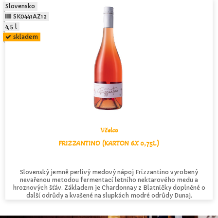
Slovensko
SK0441AZ12
4,5 l
skladem
Včelco
FRIZZANTINO (KARTON 6X 0,75L)
Slovenský jemně perlivý medový nápoj Frizzantino vyrobený
nevařenou metodou fermentací letního nektarového medu a
hroznových šťáv. Základem je Chardonnay z Blatničky doplněné o
další odrůdy a kvašené na slupkách modré odrůdy Dunaj.