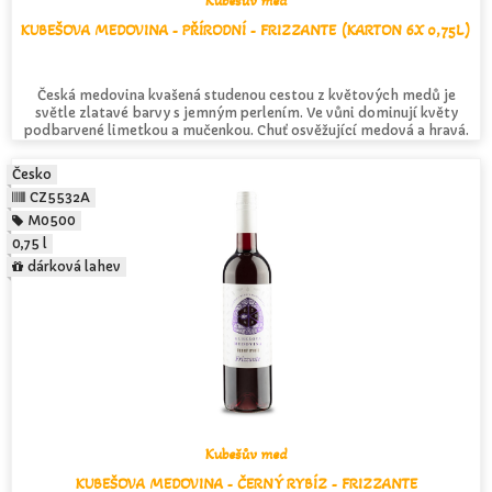
Kubešův med
KUBEŠOVA MEDOVINA - PŘÍRODNÍ - FRIZZANTE (KARTON 6X 0,75L)
Česká medovina kvašená studenou cestou z květových medů je
světle zlatavé barvy s jemným perlením. Ve vůni dominují květy
podbarvené limetkou a mučenkou. Chuť osvěžující medová a hravá.
Česko
CZ5532A
M0500
0,75 l
dárková lahev
Kubešův med
KUBEŠOVA MEDOVINA - ČERNÝ RYBÍZ - FRIZZANTE