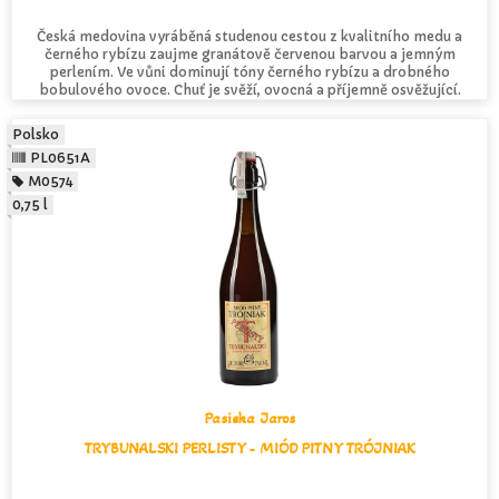
Česká medovina vyráběná studenou cestou z kvalitního medu a
černého rybízu zaujme granátově červenou barvou a jemným
perlením. Ve vůni dominují tóny černého rybízu a drobného
bobulového ovoce. Chuť je svěží, ovocná a příjemně osvěžující.
Polsko
PL0651A
M0574
0,75 l
Pasieka Jaros
TRYBUNALSKI PERLISTY - MIÓD PITNY TRÓJNIAK