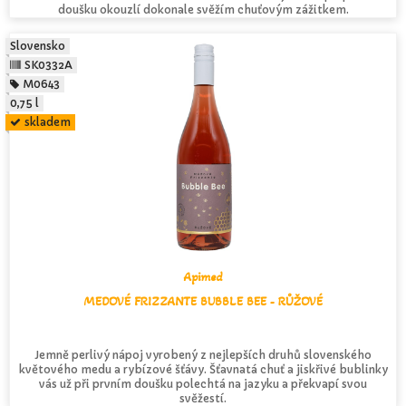
doušku okouzlí dokonale svěžím chuťovým zážitkem.
Slovensko
SK0332A
M0643
0,75 l
skladem
Apimed
MEDOVÉ FRIZZANTE BUBBLE BEE - RŮŽOVÉ
Jemně perlivý nápoj vyrobený z nejlepších druhů slovenského
květového medu a rybízové šťávy. Šťavnatá chuť a jiskřivé bublinky
vás už při prvním doušku polechtá na jazyku a překvapí svou
svěžestí.