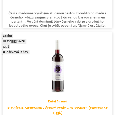
Česká medovina vyráběná studenou cestou z kvalitního medu a
černého rybízu zaujme granátově červenou barvou a jemným
perlením. Ve vůni dominují tóny černého rybízu a drobného
bobulového ovoce. Chuť je svěží, ovocná a příjemně osvěžující.
Česko
CZ5532AZ6
4,5 l
dárková lahev
Kubešův med
KUBEŠOVA MEDOVINA - ČERNÝ RYBÍZ - FRIZZANTE (KARTON 6X
0,75L)