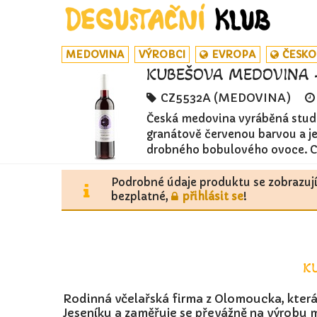
MEDOVINA
VÝROBCI
EVROPA
ČESKO
KUBEŠOVA MEDOVINA -
CZ5532A (MEDOVINA)
Česká medovina vyráběná stude
granátově červenou barvou a j
drobného bobulového ovoce. Chu
Podrobné údaje produktu se zobrazuj
bezplatné,
přihlásit se
!
K
Rodinná včelařská firma z Olomoucka, která
Jeseníku a zaměřuje se převážně na výrobu 