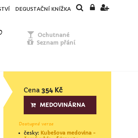
STVÍ
DEGUSTAČNÍ KNÍŽKA
D
Ochutnané
Seznam přání
Cena
354 Kč
MEDOVINÁRNA
Dostupné verze
česky:
Kubešova medovina -