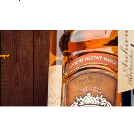
vropě