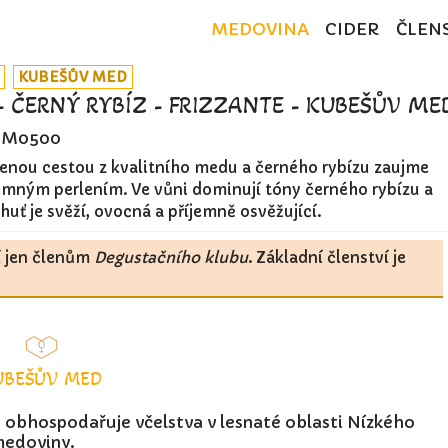
MEDOVINA
CIDER
ČLEN
KUBEŠŮV MED
 ČERNÝ RYBÍZ - FRIZZANTE - KUBEŠŮV ME
M0500
nou cestou z kvalitního medu a černého rybízu zaujme
emným perlením. Ve vůni dominují tóny černého rybízu a
ť je svěží, ovocná a příjemně osvěžující.
í jen členům
Degustačního klubu
. Základní členství je
UBEŠŮV MED
 obhospodařuje včelstva v lesnaté oblasti Nízkého
medoviny.