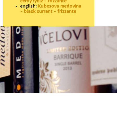
černý rybíz - frizzante
english:
Kubesova medovina
- black currant - frizzante