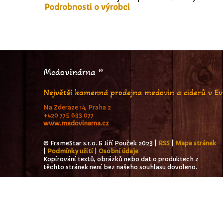
Podrobnosti o výrobci
Medovinárna ®
Největší kamenná prodejna medovin a ciderů v E
Na Zderaze 14, Praha 2
+420 775 633 077
www.medovinarna.cz
© FrameStar s.r.o. & Jiří Pouček 2023 |
RSS
|
Mapa stránek
|
Podmínky užití
|
Osobní údaje
Kopírování textů, obrázků nebo dat o produktech z
těchto stránek není bez našeho souhlasu dovoleno.