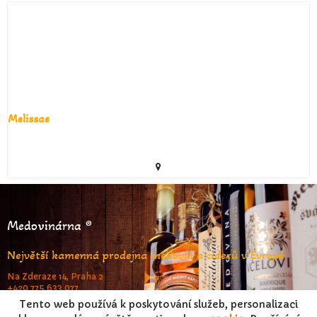
Melissae
Medovinárna ®
Největší kamenná prodejna medovin a ciderů v Evropě
Na Zderaze 14, Praha 2
+420 775 633 077
www.medovinarna.cz
Tento web používá k poskytování služeb, personalizaci