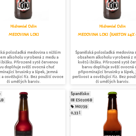
Hidromiel Odin
Hidromiel Odin
MEDOVINA LOKI
MEDOVINA LOKI (KARTON 24X 
ská polosladká medovina s nižším
Španělská polosladká medovina s
em alkoholu vyrobená z medu a
obsahem alkoholu vyrobená z 
 ibišku. Přirozeně sytě červenou
květů ibišku. Přirozeně sytě če
vu doplňuje svěží ovocná chuť
barvu doplňuje svěží ovocná 
mínající brusinky a šípek, jemná
připomínající brusinky a šípek,
 a osvěžující říz. Bez použití ovoce
perlivost a osvěžující říz. Bez pou
či umělých barviv.
či umělých barviv.
o
Španělsko
5B
ES0206B
M0739
0,33 l