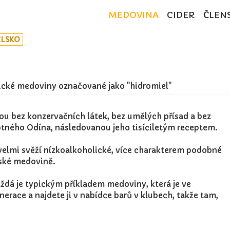
MEDOVINA
CIDER
ČLEN
LSKO
ické medoviny označované jako "hidromiel"
u bez konzervačních látek, bez umělých přísad a bez
otného Odína, následovanou jeho tisíciletým receptem.
 velmi svěží nízkoalkoholické, více charakterem podobné
pské medovině.
aždá je typickým příkladem medoviny, která je ve
erace a najdete ji v nabídce barů v klubech, takže tam,