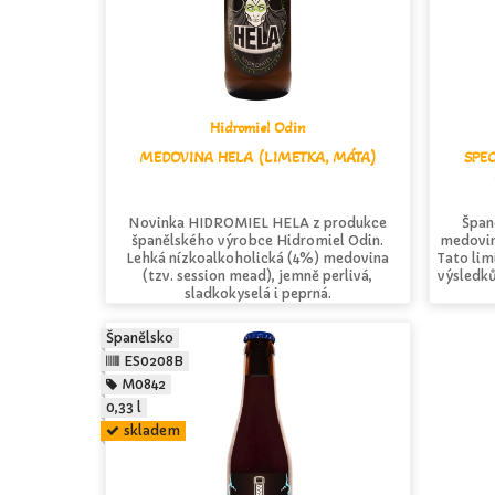
Hidromiel Odin
MEDOVINA HELA (LIMETKA, MÁTA)
SPE
Novinka HIDROMIEL HELA z produkce
Špan
španělského výrobce Hidromiel Odin.
medovin
Lehká nízkoalkoholická (4%) medovina
Tato lim
(tzv. session mead), jemně perlivá,
výsledků
sladkokyselá i peprná.
Španělsko
ES0208B
M0842
0,33 l
skladem