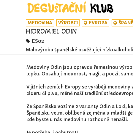
MEDOVINA
VÝROBCI
EVROPA
ŠPANĚ
HIDROMIEL ODIN
ES02
Malovýroba španělské osvěžující nízkoalkohol
Medoviny Odin jsou opravdu řemeslnou výrobo
lepku. Obsahují moudrost, magii a poezii sam
V jižních zemích Evropy se vyrábějí medoviny
cideru či pivu, méně naší tradiční středoevro
Ze Španělska vozíme 2 varianty Odin a Loki, k
Španělsku velmi oblíbená zejména u mladší gen
kde byste u nás medovinu rozhodně nenašli.
Je potřeba ji ochutnat!