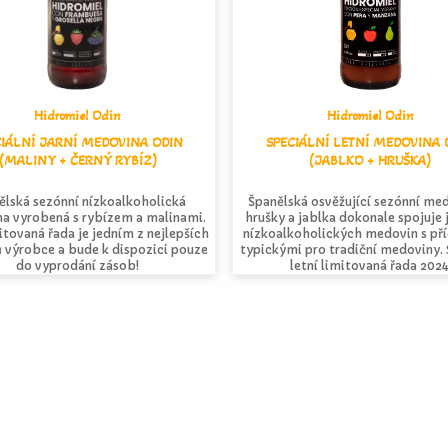
Hidromiel Odin
Hidromiel Odin
CIÁLNÍ JARNÍ MEDOVINA ODIN
SPECIÁLNÍ LETNÍ MEDOVINA 
(MALINY + ČERNÝ RYBÍZ)
(JABLKO + HRUŠKA)
ělská sezónní nízkoalkoholická
Španělská osvěžující sezónní me
a vyrobená s rybízem a malinami.
hrušky a jablka dokonale spojuje
itovaná řada je jedním z nejlepších
nízkoalkoholických medovin s př
 výrobce a bude k dispozici pouze
typickými pro tradiční medoviny. 
do vyprodání zásob!
letní limitovaná řada 2024