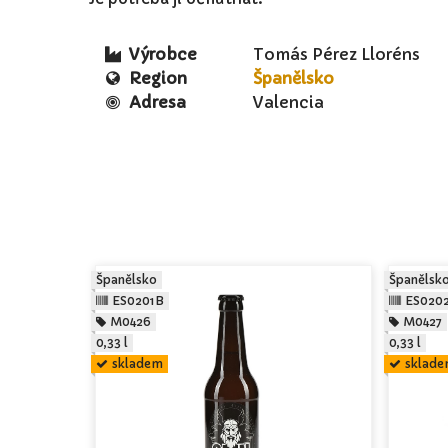
Výrobce
Tomás Pérez Lloréns
Region
Španělsko
Adresa
Valencia
Španělsko
Španělsk
ES0201B
ES020
M0426
M0427
0,33 l
0,33 l
skladem
sklad