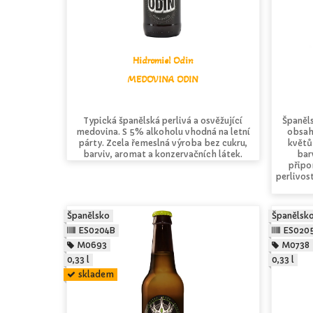
Hidromiel Odin
MEDOVINA ODIN
Typická španělská perlivá a osvěžující
Španěl
medovina. S 5% alkoholu vhodná na letní
obsah
párty. Zcela řemeslná výroba bez cukru,
květů
barviv, aromat a konzervačních látek.
bar
připo
perlivost
Španělsko
Španělsk
ES0204B
ES020
M0693
M0738
0,33 l
0,33 l
skladem