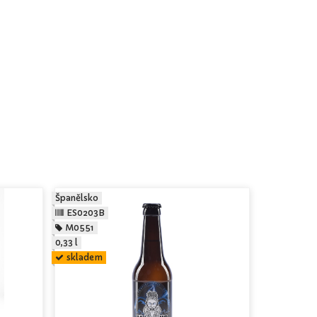
Španělsko
ES0203B
M0551
0,33 l
skladem