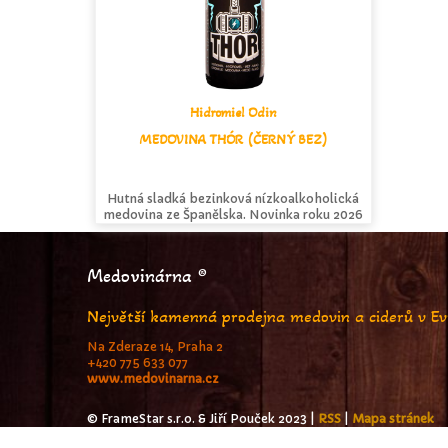
Hidromiel Odin
MEDOVINA THÓR (ČERNÝ BEZ)
Hutná sladká bezinková nízkoalkoholická
medovina ze Španělska. Novinka roku 2026
Medovinárna ®
Největší kamenná prodejna medovin a ciderů v E
Na Zderaze 14, Praha 2
+420 775 633 077
www.medovinarna.cz
© FrameStar s.r.o. & Jiří Pouček 2023 |
RSS
|
Mapa stránek
|
Podmínky užití
|
Osobní údaje