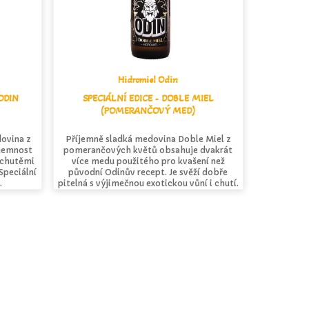
Hidromiel Odin
ODIN
SPECIÁLNÍ EDICE - DOBLE MIEL
(POMERANČOVÝ MED)
dovina z
Příjemně sladká medovina Doble Miel z
 jemnost
pomerančových květů obsahuje dvakrát
íchutěmi
více medu použitého pro kvašení než
Speciální
původní Odinův recept. Je svěží dobře
.
pitelná s výjimečnou exotickou vůní i chutí.