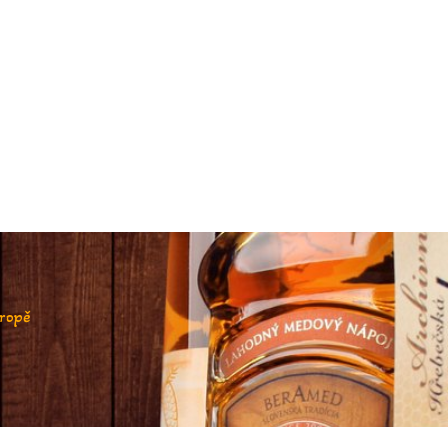
vropě