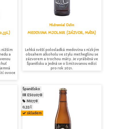
Hidromiel Odin
0,33L)
MEDOVINA MJOLNIR (ZÁZVOR, MÁTA)
 nižším
Lehká svěží polosladká medovina s nízkým
medu a
obsahem alkoholu ve stylu metheglinu se
rvenou
zázvorem a trochou máty. Je vyráběná ve
chuť
Španělsku a jedná se o limitovanou edici
 jemná
pro rok 2021.
žití ovoce
Španělsko
ES0207B
M0778
0,33 l
skladem