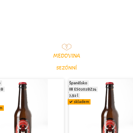
MEDOVINA
SEZÓNNÍ
o
Španělsko
2B
ES0202BZ24
7,92 l
skladem
em