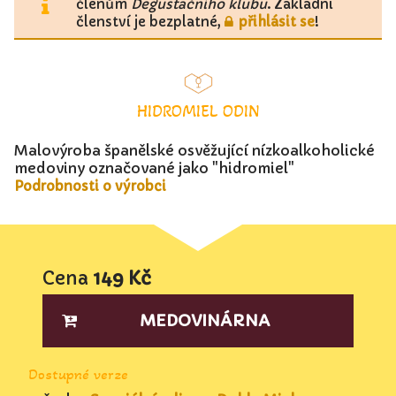
členům
Degustačního klubu
. Základní
členství je bezplatné,
přihlásit se
!
HIDROMIEL ODIN
Malovýroba španělské osvěžující nízkoalkoholické
medoviny označované jako "hidromiel"
Podrobnosti o výrobci
Cena
149 Kč
MEDOVINÁRNA
Dostupné verze