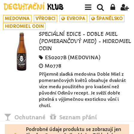
MEDOVINA
VÝROBCI
EVROPA
ŠPANĚLSKO
HIDROMIEL ODIN
SPECIÁLNÍ EDICE - DOBLE MIEL
(POMERANČOVÝ MED) - HIDROMIEL
ODIN
ES0207B (MEDOVINA)
M0778
Příjemně sladká medovina Doble Miel z
pomerančových květů obsahuje dvakrát
více medu použitého pro kvašení než
původní Odinův recept. Je svěží dobře
pitelná s výjimečnou exotickou vůní i
chutí.
Ochutnané
Seznam přání
Podrobné údaje produktu se zobrazují jen