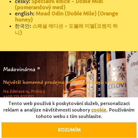
česky:
Speciální edice - Doble Miel
(pomerančový med)
english:
Mead Odin (Doble Mile) (Orange
honey)
한국인:
스페셜 에디션 - 도블레 미엘(오렌지 허
니)
Medovinárna ®
Největší kamenná prodejna medovin a ciderů v Evropě
Na Zderaze 14, Praha 2
+420 775 633 077
www.medovinarna.cz
Tento web používá k poskytování služeb, personalizaci
reklam a analýze návštěvnosti soubory
cookie
. Používáním
tohoto webu s tím souhlasíte.
© FrameStar s.r.o. & Jiří Pouček 2023 |
RSS
|
Mapa stránek
|
Podmínky užití
|
Osobní údaje
Kopírování textů, obrázků nebo dat o produktech z
ROZUMÍM
těchto stránek není bez našeho souhlasu dovoleno.