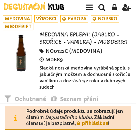
MEDOVINA
VÝROBCI
EVROPA
NORSKO
MJØDERIET
MEDOVINA EPLEPAI (JABLKO -
SKOŘICE - VANILKA) - MJØDERIET
NO0122C (MEDOVINA)
M0689
Sladká norská medovina vyráběná spolu s
jablečným moštem a dochucená skořicí a
vanilkou a dozrává 1/2 roku v dubových
sudech
Ochutnané
Seznam přání
Podrobné údaje produktu se zobrazují jen
členům
Degustačního klubu
. Základní
členství je bezplatné,
přihlásit se
!