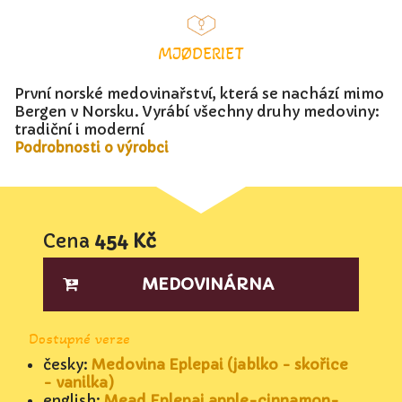
MJØDERIET
První norské medovinařství, která se nachází mimo
Bergen v Norsku. Vyrábí všechny druhy medoviny:
tradiční i moderní
Podrobnosti o výrobci
Cena
454 Kč
MEDOVINÁRNA
Dostupné verze
česky:
Medovina Eplepai (jablko - skořice
- vanilka)
english:
Mead Eplepai apple-cinnamon-