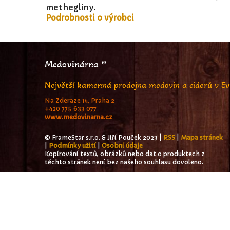
methegliny.
Podrobnosti o výrobci
Medovinárna ®
Největší kamenná prodejna medovin a ciderů v E
Na Zderaze 14, Praha 2
+420 775 633 077
www.medovinarna.cz
© FrameStar s.r.o. & Jiří Pouček 2023 |
RSS
|
Mapa stránek
|
Podmínky užití
|
Osobní údaje
Kopírování textů, obrázků nebo dat o produktech z
těchto stránek není bez našeho souhlasu dovoleno.