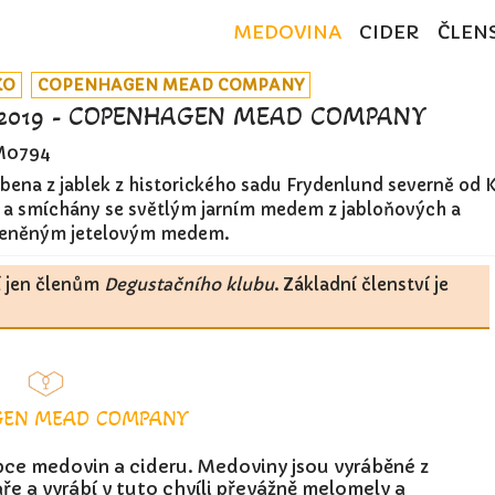
MEDOVINA
CIDER
ČLEN
KO
COPENHAGEN MEAD COMPANY
2019 - COPENHAGEN MEAD COMPANY
M0794
bena z jablek z historického sadu Frydenlund severně od
y a smíchány se světlým jarním medem z jabloňových a
řeněným jetelovým medem.
í jen členům
Degustačního klubu
. Základní členství je
GEN MEAD COMPANY
e medovin a cideru. Medoviny jsou vyráběné z
e a vyrábí v tuto chvíli převážně melomely a