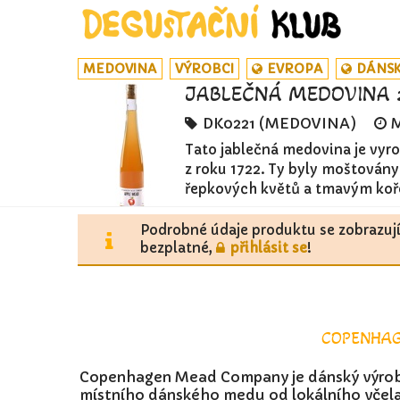
MEDOVINA
VÝROBCI
EVROPA
DÁNS
JABLEČNÁ MEDOVINA 
DK0221 (MEDOVINA)
Tato jablečná medovina je vyro
z roku 1722. Ty byly moštován
řepkových květů a tmavým ko
Podrobné údaje produktu se zobrazuj
bezplatné,
přihlásit se
!
COPENHA
Copenhagen Mead Company je dánský výrobc
místního dánského medu od lokálního včelař