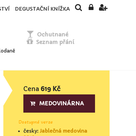
STVÍ
DEGUSTAČNÍ KNÍŽKA
Ochutnané
Seznam přání
 Kodaně
Cena
619 Kč
MEDOVINÁRNA
Dostupné verze
česky:
Jablečná medovina