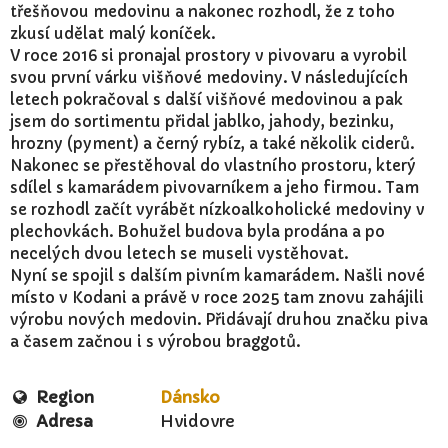
třešňovou medovinu a nakonec rozhodl, že z toho
zkusí udělat malý koníček.
V roce 2016 si pronajal prostory v pivovaru a vyrobil
svou první várku višňové medoviny. V následujících
letech pokračoval s další višňové medovinou a pak
jsem do sortimentu přidal jablko, jahody, bezinku,
hrozny (pyment) a černý rybíz, a také několik ciderů.
Nakonec se přestěhoval do vlastního prostoru, který
sdílel s kamarádem pivovarníkem a jeho firmou. Tam
se rozhodl začít vyrábět nízkoalkoholické medoviny v
plechovkách. Bohužel budova byla prodána a po
necelých dvou letech se museli vystěhovat.
Nyní se spojil s dalším pivním kamarádem. Našli nové
místo v Kodani a právě v roce 2025 tam znovu zahájili
výrobu nových medovin. Přidávají druhou značku piva
a časem začnou i s výrobou braggotů.
Region
Dánsko
Adresa
Hvidovre