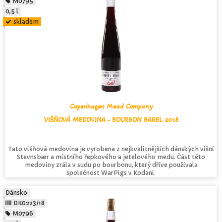
M0795
0,5 l
skladem
Copenhagen Mead Company
VIŠŇOVÁ MEDOVINA - BOURBON BAREL 2018
Tato višňová medovina je vyrobena z nejkvalitnějších dánských višní
Stevnsbær a místního řepkového a jetelového medu. Část této
medoviny zrála v sudu po bourbonu, který dříve používala
společnost WarPigs v Kodani.
Dánsko
DK0223/18
M0796