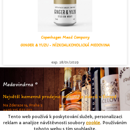
Copenhagen Mead Company
GINGER & YUZU - NÍZKOALKOHOLICKÁ MEDOVINA
exp. 28/01/2029
Medovinárna ®
Největší kamenná prodejna medovin a ciderů v Evropě
Na Zderaze 14, Praha 2
+420 775 633 077
www.medovinarna.cz
Tento web používá k poskytování služeb, personalizaci
reklam a analýze návštěvnosti soubory
cookie
. Používáním
tohoto webu s tím souhlasíte.