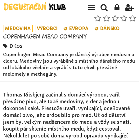
MEDOVINA
VÝROBCI
EVROPA
DÁNSKO
COPENHAGEN MEAD COMPANY
DK02
Copenhagen Mead Company je dánský výrobce medovin a
cideru. Medoviny jsou vyráběné z místního dánského medu
od lokálního včelaře a vyrábí v tuto chvíli převážně
melomely a methegliny.
Thomas Riisbjerg začínal s domácí výrobou, vařil
převážně pivo, ale také medoviny, cider a jednou
dokonce i saké. Přestože uvařil vynikající, oceňované
domácí pivo, jeho srdce bilo pro med. Už od dětství
jsem byl velkým nadšencem do medu a vždy se snažil
koupit pár sklenic místního medu, když cestoval.
Několik let po sobě doma vyrobil opravdu vynikající