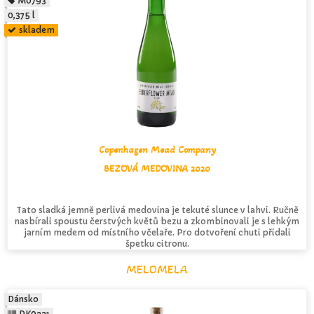
M0793
0,375 l
skladem
Copenhagen Mead Company
BEZOVÁ MEDOVINA 2020
Tato sladká jemně perlivá medovina je tekuté slunce v lahvi. Ručně
nasbírali spoustu čerstvých květů bezu a zkombinovali je s lehkým
jarním medem od místního včelaře. Pro dotvoření chuti přidali
špetku citronu.
MELOMELA
Dánsko
DK0221