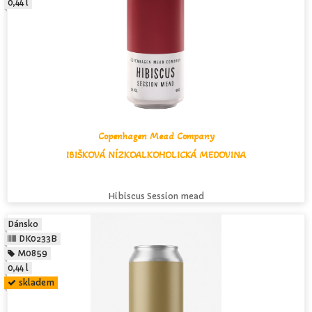
0,44 l
Copenhagen Mead Company
IBIŠKOVÁ NÍZKOALKOHOLICKÁ MEDOVINA
Hibiscus Session mead
Dánsko
DK0233B
M0859
0,44 l
skladem