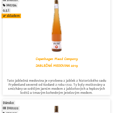
M0794
0,5 l
skladem
Copenhagen Mead Company
JABLEČNÁ MEDOVINA 2019
Tato jablečná medovina je vyrobena z jablek z historického sadu
Frydenlund severně od Kodaně z roku 1722. Ty byly moštovány a
smíchány se světlým jarním medem z jabloňových a řepkových
květů a tmavým kořeněným jetelovým medem.
Dánsko
DK0222