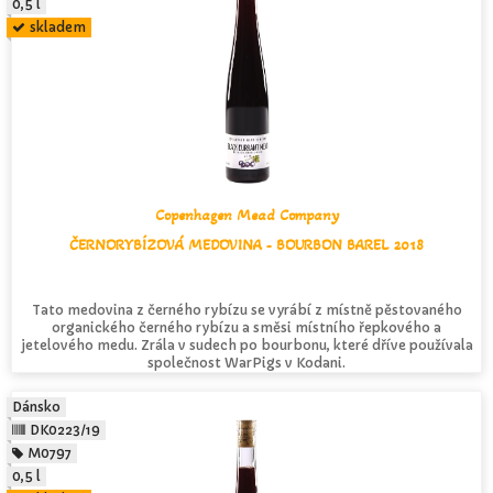
0,5 l
skladem
Copenhagen Mead Company
ČERNORYBÍZOVÁ MEDOVINA - BOURBON BAREL 2018
Tato medovina z černého rybízu se vyrábí z místně pěstovaného
organického černého rybízu a směsi místního řepkového a
jetelového medu. Zrála v sudech po bourbonu, které dříve používala
společnost WarPigs v Kodani.
Dánsko
DK0223/19
M0797
0,5 l