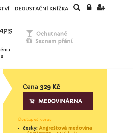
STVÍ
DEGUSTAČNÍ KNÍŽKA
APIS
Ochutnané
Seznam přání
enému
 s
Cena
329 Kč
MEDOVINÁRNA
Dostupné verze
česky:
Angreštová medovina