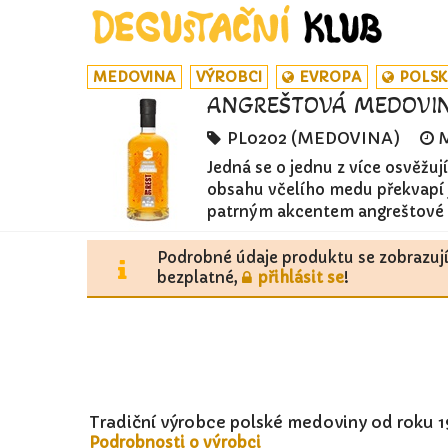
MEDOVINA
VÝROBCI
EVROPA
POLS
ANGREŠTOVÁ MEDOVINA
PL0202 (MEDOVINA)
Jedná se o jednu z více osvěžu
obsahu včelího medu překvapí
patrným akcentem angreštové k
Podrobné údaje produktu se zobrazuj
bezplatné,
přihlásit se
!
Tradiční výrobce polské medoviny od roku 1
Podrobnosti o výrobci