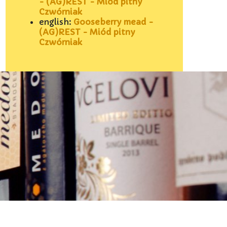
- (AG)REST - Miód pitny
Czwórniak
english:
Gooseberry mead -
(AG)REST - Miód pitny
Czwórniak