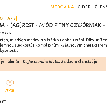
MEDOVINA
CIDER
ČLEN
KO
APIS
 - (AG)REST - MIÓD PITNY CZWÓRNIAK - 
M0726
jících, mladých medovin s krátkou dobou zrání. Díky sníž
 jemnou sladkostí s komplexním, květinovým charakterem
yselosti.
í jen členům
Degustačního klubu
. Základní členství je
APIS
932.