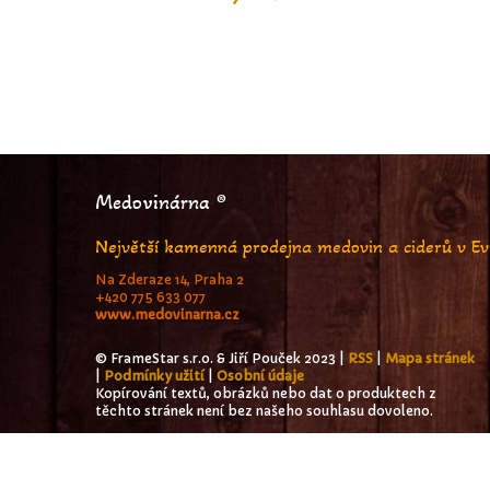
Medovinárna ®
Největší kamenná prodejna medovin a ciderů v E
Na Zderaze 14, Praha 2
+420 775 633 077
www.medovinarna.cz
© FrameStar s.r.o. & Jiří Pouček 2023 |
RSS
|
Mapa stránek
|
Podmínky užití
|
Osobní údaje
Kopírování textů, obrázků nebo dat o produktech z
těchto stránek není bez našeho souhlasu dovoleno.