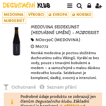
MEDOVINA
VÝROBCI
EVROPA
NORSKO
MJØDERIET
MEDOVINA SEIDEKUNST
(HEDVÁBNÉ UMĚNÍ) - MJØDERIET
NO0130C (MEDOVINA)
M0772
Norská medovina je poctou složitému
duchovnímu světu Vikingů. Vyrábí se bez
vody, pouze s tmavými bobulemi a
medem – a samozřejmě s malou dávkou
medového kouzla. Seidekunst je
komplexní, sladký, ovocný a intenzivní.
Ochutnané
Seznam přání
Podrobné údaje produktu se zobrazují jen
členům
Degustačního klubu
. Základní