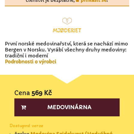
členství je bezplatné,
přihlásit se
!
MJØDERIET
První norské medovinařství, která se nachází mimo
Bergen v Norsku. Vyrábí všechny druhy medoviny:
tradiční i moderní
Podrobnosti o výrobci
Cena
569 Kč
MEDOVINÁRNA
Dostupné verze