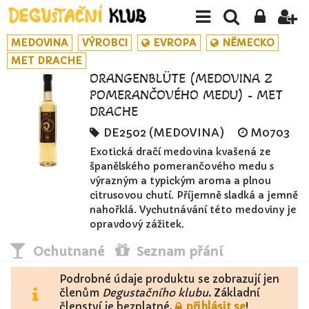
MEDOVINA
VÝROBCI
EVROPA
NĚMECKO
MET DRACHE
ORANGENBLÜTE (MEDOVINA Z
POMERANČOVÉHO MEDU) - MET
DRACHE
DE2502 (MEDOVINA)
M0703
Exotická dračí medovina kvašená ze
španělského pomerančového medu s
výrazným a typickým aroma a plnou
citrusovou chutí. Příjemně sladká a jemně
nahořklá. Vychutnávání této medoviny je
opravdový zážitek.
Ochutnané
Seznam přání
Podrobné údaje produktu se zobrazují jen
členům
Degustačního klubu
. Základní
členství je bezplatné,
přihlásit se
!