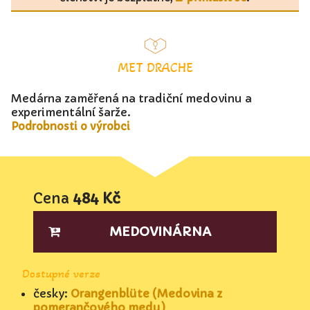
MET DRACHE
Medárna zaměřená na tradiční medovinu a
experimentální šarže.
Podrobnosti o výrobci
Cena
484 Kč
MEDOVINÁRNA
Dostupné verze
česky:
Orangenblüte (Medovina z
pomerančového medu)