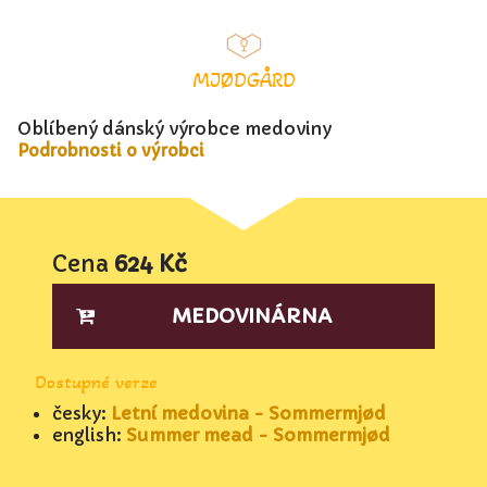
MJØDGÅRD
Oblíbený dánský výrobce medoviny
Podrobnosti o výrobci
Cena
624 Kč
MEDOVINÁRNA
Dostupné verze
česky:
Letní medovina - Sommermjød
english:
Summer mead - Sommermjød