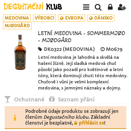
MEDOVINA
VÝROBCI
EVROPA
DÁNSKO
MJØDGÅRD
LETNÍ MEDOVINA - SOMMERMJØD
- MJØDGÅRD
DK0322 (MEDOVINA)
M0679
Letní medovina je lahodná a skvělá na
hašení žízně. Její sladká medová chuť
působí jako pozadí pro květinové a letní
tóny, která dominují chuti této medoviny.
Chuťově i vůní je velmi komplexní
medovina, s jemnými náznaky a dojmy.
Ochutnané
Seznam přání
Podrobné údaje produktu se zobrazují jen
členům
Degustačního klubu
. Základní
členství je bezplatné,
přihlásit se
!