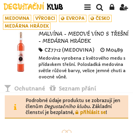
MEDOVINA
VÝROBCI
EVROPA
ČESKO
MEDÁRNA HRÁDEK
MALVÍNA - MEDOVÉ VÍNO S TŘEŠNÍ
- MEDÁRNA HRÁDEK
CZ7712 (MEDOVINA)
M0489
Medovina vyrobena z květového medu s
přídavkem třešní. Polosladká medovina
světle růžové barvy, velice jemné chuti a
ovocné vůně.
Ochutnané
Seznam přání
Podrobné údaje produktu se zobrazují jen
členům
Degustačního klubu
. Základní
členství je bezplatné,
přihlásit se
!