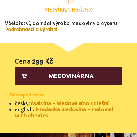
MEDÁRNA HRÁDEK
Včelařství, domácí výroba medoviny a cyseru
Podrobnosti o výrobci
Cena
299 Kč
MEDOVINÁRNA
Dostupné verze
česky:
Malvína - Medové víno s třešní
english:
Hradecka medovina - melomel
with cherries