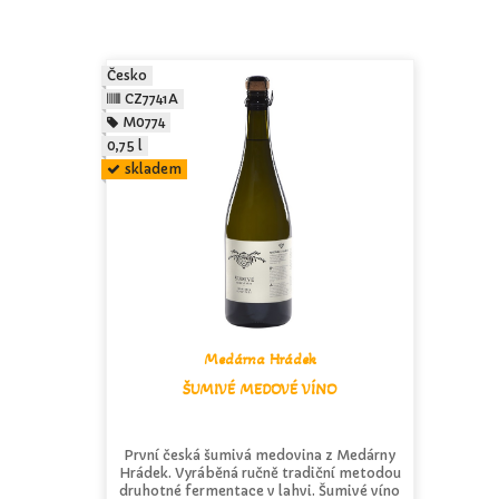
Česko
CZ7741A
M0774
0,75 l
skladem
Medárna Hrádek
ŠUMIVÉ MEDOVÉ VÍNO
První česká šumivá medovina z Medárny
Hrádek. Vyráběná ručně tradiční metodou
druhotné fermentace v lahvi. Šumivé víno