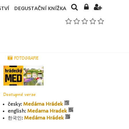
STVÍ
DEGUSTAČNÍ KNÍŽKA
FOTOGRAFIE
Dostupné verze
česky:
Medárna Hrádek
english:
Medarna Hradek
한국인:
Medárna Hrádek