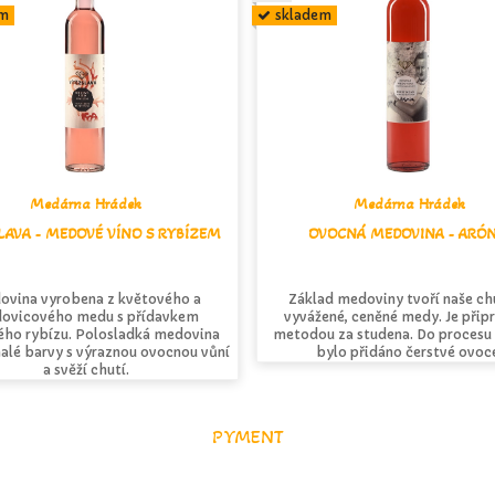
em
skladem
Medárna Hrádek
Medárna Hrádek
LAVA - MEDOVÉ VÍNO S RYBÍZEM
OVOCNÁ MEDOVINA - ARÓN
ovina vyrobena z květového a
Základ medoviny tvoří naše ch
ovicového medu s přídavkem
vyvážené, ceněné medy. Je přip
ého rybízu. Polosladká medovina
metodou za studena. Do procesu 
alé barvy s výraznou ovocnou vůní
bylo přidáno čerstvé ovoc
a svěží chutí.
PYMENT