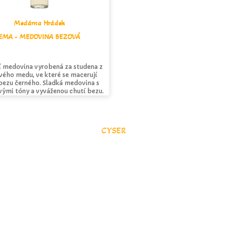
Medárna Hrádek
EMA - MEDOVINA BEZOVÁ
í medovina vyrobená za studena z
vého medu, ve které se macerují
bezu černého. Sladká medovina s
vými tóny a vyváženou chutí bezu.
CYSER