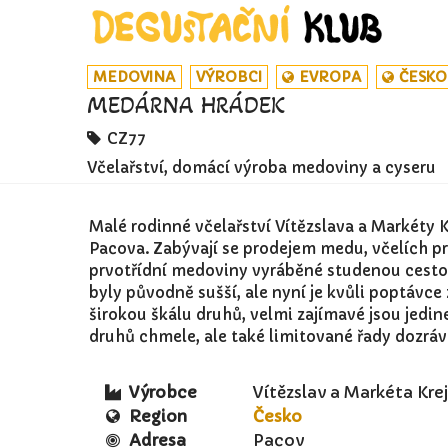
MEDOVINA
VÝROBCI
EVROPA
ČESKO
MEDÁRNA HRÁDEK
CZ77
Včelařství, domácí výroba medoviny a cyseru
Malé rodinné včelařství Vítězslava a Markéty 
Pacova. Zabývají se prodejem medu, včelích pr
prvotřídní medoviny vyráběné studenou cestou
byly původně sušší, ale nyní je kvůli poptávce 
širokou škálu druhů, velmi zajímavé jsou jed
druhů chmele, ale také limitované řady dozrá
Výrobce
Vítězslav a Markéta Kre
Region
Česko
Adresa
Pacov