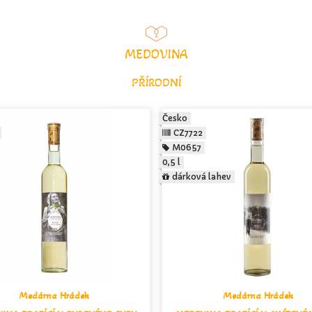
MEDOVINA
PŘÍRODNÍ
Česko
CZ7722
M0657
0,5 l
dárková lahev
Medárna Hrádek
Medárna Hrádek