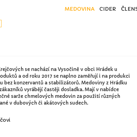
MEDOVINA
CIDER
ČLEN
Krejčových se nachází na Vysočině v obci Hrádek u
oduktů a od roku 2017 se naplno zaměřují i na produkci
 bez konzervantů a stabilizátorů. Medoviny z Hrádku
zákazníků vyrábějí častěji dosladka. Mají v nabídce
inečné sarže chmelových medovin za použití různých
vané v dubových či akátových sudech.
jčovi