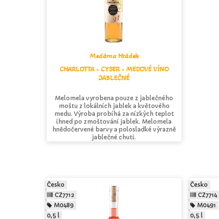
Medárna Hrádek
CHARLOTTA - CYSER - MEDOVÉ VÍNO
JABLEČNÉ
Melomela vyrobena pouze z jablečného
moštu z lokálních jablek a květového
medu. Výroba probíhá za nízkých teplot
ihned po zmoštování jablek. Melomela
hnědočervené barvy a polosladké výrazně
jablečné chuti.
Česko
Česko
CZ7712
CZ7714
M0489
M0491
0,5 l
0,5 l