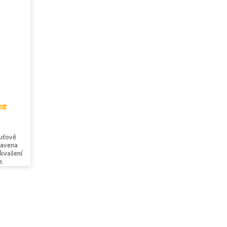
IE
uťově
ravena
kvašení
e.