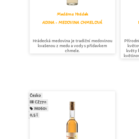
Medárna Hrádek
ADINA - MEDOVINA CHMELOVÁ
Hrádecká medovina je tradiční medovinou
Přírodn
kvašenou z medu a vody s přídavkem
květo
chmele.
květy 
květino
Česko
CZ7711
M0601
0,5 l