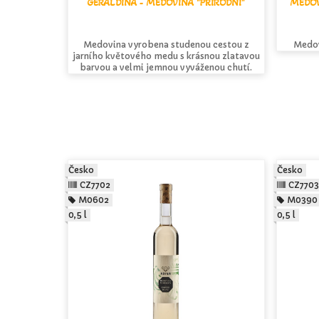
GERALDINA - MEDOVINA "PŘÍRODNÍ"
MEDOV
Medovina vyrobena studenou cestou z
Medov
jarního květového medu s krásnou zlatavou
barvou a velmi jemnou vyváženou chutí.
Česko
Česko
CZ7702
CZ7703
M0602
M0390
0,5 l
0,5 l