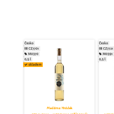
Česko
Česko
CZ7701
CZ7721
M0370
M0391
0,5 l
0,5 l
skladem
Medárna Hrádek