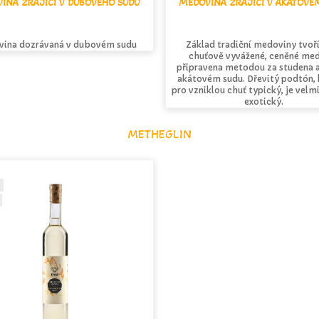
INA ZRAJÍCÍ V DUBOVÉHO SUDU
MEDOVINA ZRAJÍCÍ V AKÁTOVÉ
ina dozrávaná v dubovém sudu
Základ tradiční medoviny tvoř
chuťově vyvážené, ceněné med
připravena metodou za studena a
akátovém sudu. Dřevitý podtón, 
pro vzniklou chuť typický, je velm
exotický.
METHEGLIN