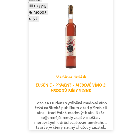
CZ7715
M0603
0,5 l
Medárna Hrádek
EUGÉNIE - PYMENT - MEDOVÉ VÍNO Z
HROZNŮ RÉVY VINNÉ
Toto za studena vyráběné medové víno
čeká na široké publikum z řad příznivců
vína i tradičních medových vín. Naše
nejjemnější medy zrají v moštu z
moravských odrůd svatovavřineckého a
tvoří vyvážený a silný chuťový zážitek.