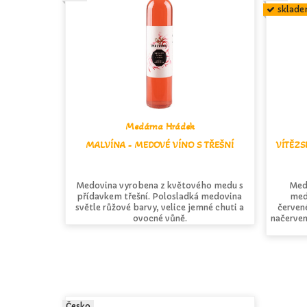
sklad
Medárna Hrádek
MALVÍNA - MEDOVÉ VÍNO S TŘEŠNÍ
VÍTĚZS
Medovina vyrobena z květového medu s
Med
přídavkem třešní. Polosladká medovina
med
světle růžové barvy, velice jemné chuti a
červen
ovocné vůně.
načerven
Česko