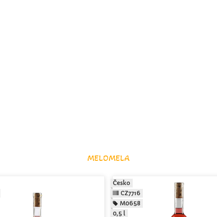
MELOMELA
Česko
CZ7716
M0658
0,5 l