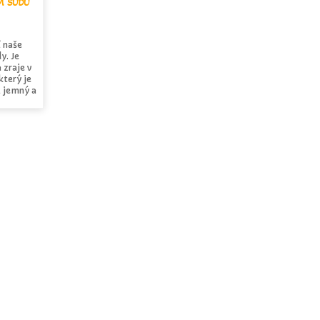
M SUDU
í naše
y. Je
 zraje v
který je
i jemný a