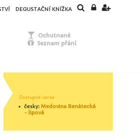
STVÍ
DEGUSTAČNÍ KNÍŽKA
Ochutnané
Seznam přání
Dostupné verze
česky:
Medovina Benátecká
- lipová