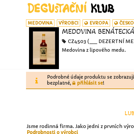
MEDOVINA
VÝROBCI
EVROPA
ČESKO
MEDOVINA BENÁTECKÁ 
CZ4503 (__ DEZERTNÍ M
Medovina z lipového medu.
Podrobné údaje produktu se zobrazuj
bezplatné,
přihlásit se
!
LUB
Jsme rodinná firma. Jako jedni z prvních vý
Podrobnosti o výrobci