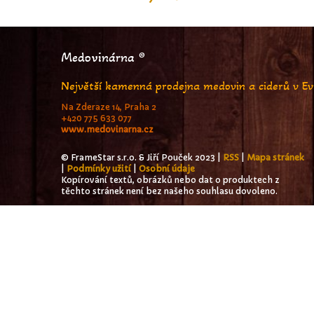
Medovinárna ®
Největší kamenná prodejna medovin a ciderů v E
Na Zderaze 14, Praha 2
+420 775 633 077
www.medovinarna.cz
© FrameStar s.r.o. & Jiří Pouček 2023 |
RSS
|
Mapa stránek
|
Podmínky užití
|
Osobní údaje
Kopírování textů, obrázků nebo dat o produktech z
těchto stránek není bez našeho souhlasu dovoleno.