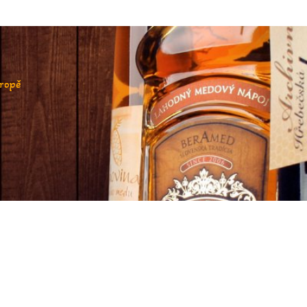
vropě