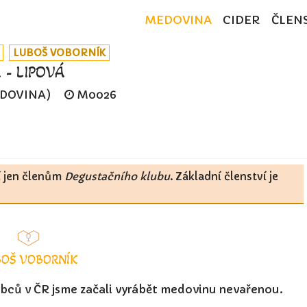
MEDOVINA
CIDER
ČLEN
LUBOŠ VOBORNÍK
- LIPOVÁ
EDOVINA)
M0026
í jen členům
Degustačního klubu
. Základní členství je
OŠ VOBORNÍK
robců v ČR jsme začali vyrábět medovinu nevařenou.