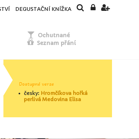
STVÍ
DEGUSTAČNÍ KNÍŽKA
Ochutnané
Seznam přání
Dostupné verze
česky:
Hromčíkova hořká
perlivá Medovina Elisa