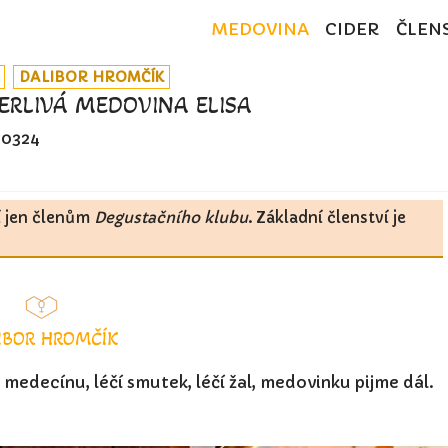
MEDOVINA
CIDER
ČLEN
DALIBOR HROMČÍK
RLIVÁ MEDOVINA ELISA
0324
í jen členům
Degustačního klubu
. Základní členství je
IBOR HROMČÍK
 medecínu, léčí smutek, léčí žal, medovinku pijme dál.