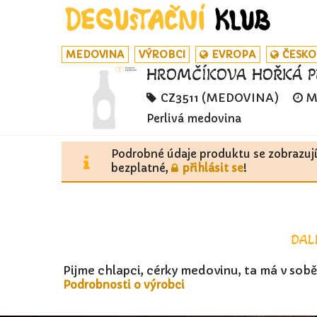
MEDOVINA
VÝROBCI
EVROPA
ČESKO
HROMČÍKOVA HOŘKÁ PE
CZ3511 (MEDOVINA)
M
Perlivá medovina
Podrobné údaje produktu se zobrazuj
bezplatné,
přihlásit se
!
DAL
Pijme chlapci, cérky medovinu, ta má v sobě
Podrobnosti o výrobci