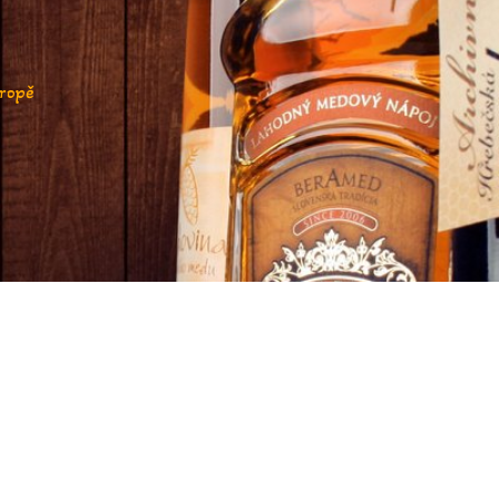
vropě