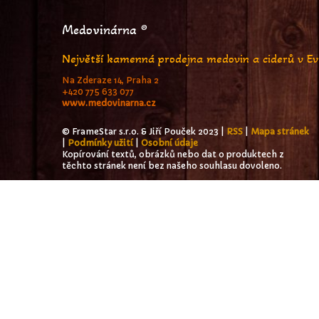
Medovinárna ®
Největší kamenná prodejna medovin a ciderů v E
Na Zderaze 14, Praha 2
+420 775 633 077
www.medovinarna.cz
© FrameStar s.r.o. & Jiří Pouček 2023 |
RSS
|
Mapa stránek
|
Podmínky užití
|
Osobní údaje
Kopírování textů, obrázků nebo dat o produktech z
těchto stránek není bez našeho souhlasu dovoleno.