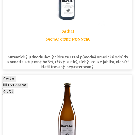
Bacha!
BACHA! CIDRE NONNETA
Autentický jednodruhový cidre ze staré původně americké odrůdy
Nonnetit. Příjemně hořký, těžký, suchý, tichý. Pouze jablka, nic víc!
Nefiltrovaný, nepasterovaný.
Česko
CZC0612A
0,75 l