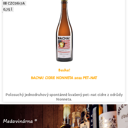
CZC0617A
0,75 l
Bacha!
BACHA! CIDRE NONNETA 2022 PET-NAT
Polosuchý jednodruhový spontánně kvašený pet-nat cidre z odrůdy
Nonneta.
Medovinárna ®