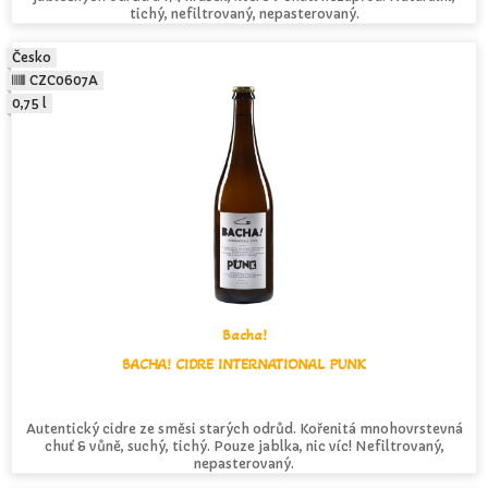
tichý, nefiltrovaný, nepasterovaný.
Česko
CZC0607A
0,75 l
Bacha!
BACHA! CIDRE INTERNATIONAL PUNK
Autentický cidre ze směsi starých odrůd. Kořenitá mnohovrstevná
chuť & vůně, suchý, tichý. Pouze jablka, nic víc! Nefiltrovaný,
nepasterovaný.