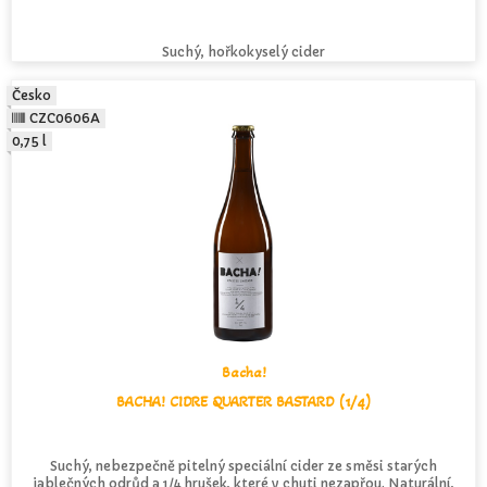
Suchý, hořkokyselý cider
Česko
CZC0606A
0,75 l
Bacha!
BACHA! CIDRE QUARTER BASTARD (1/4)
Suchý, nebezpečně pitelný speciální cider ze směsi starých
jablečných odrůd a 1/4 hrušek, které v chuti nezapřou. Naturální,