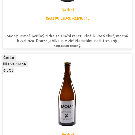
Bacha!
BACHA! CIDRE REINETTE
Suchý, jemně perlivý cidre ze směsi renet. Plná, kulatá chuť, mocná
kyselinka. Pouze jablka, nic víc! Naturální, nefiltrovaný,
nepasterovaný.
Česko
CZC0614A
0,75 l
Bacha!