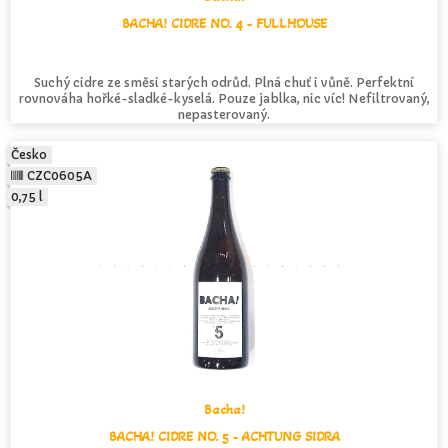
BACHA! CIDRE NO. 4 - FULLHOUSE
Suchý cidre ze směsi starých odrůd. Plná chuť i vůně. Perfektní
rovnováha hořké-sladké-kyselá. Pouze jablka, nic víc! Nefiltrovaný,
nepasterovaný.
Česko
CZC0605A
0,75 l
Bacha!
BACHA! CIDRE NO. 5 - ACHTUNG SIDRA