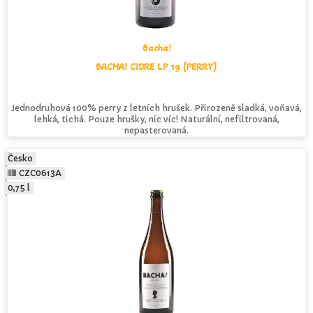
Bacha!
BACHA! CIDRE LP 19 (PERRY)
Jednodruhová 100% perry z letních hrušek. Přirozeně sladká, voňavá,
lehká, tichá. Pouze hrušky, nic víc! Naturální, nefiltrovaná,
nepasterovaná.
Česko
CZC0613A
0,75 l