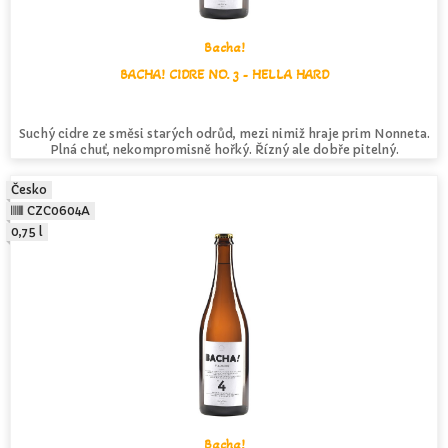
Bacha!
BACHA! CIDRE NO. 3 - HELLA HARD
Suchý cidre ze směsi starých odrůd, mezi nimiž hraje prim Nonneta.
Plná chuť, nekompromisně hořký. Řízný ale dobře pitelný.
Česko
CZC0604A
0,75 l
Bacha!