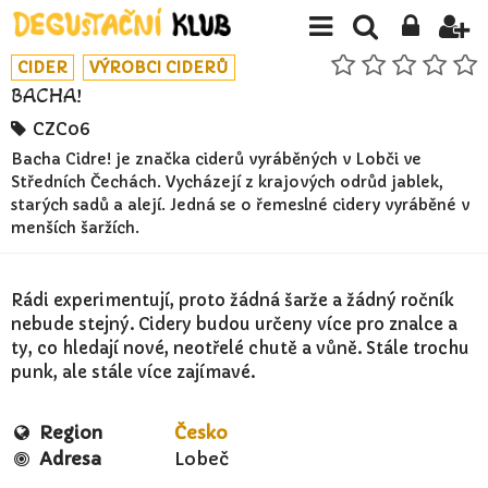
CIDER
VÝROBCI CIDERŮ
BACHA!
CZC06
Bacha Cidre! je značka ciderů vyráběných v Lobči ve
Středních Čechách. Vycházejí z krajových odrůd jablek,
starých sadů a alejí. Jedná se o řemeslné cidery vyráběné v
menších šaržích.
Rádi experimentují, proto žádná šarže a žádný ročník
nebude stejný. Cidery budou určeny více pro znalce a
ty, co hledají nové, neotřelé chutě a vůně. Stále trochu
punk, ale stále více zajímavé.
Region
Česko
Adresa
Lobeč