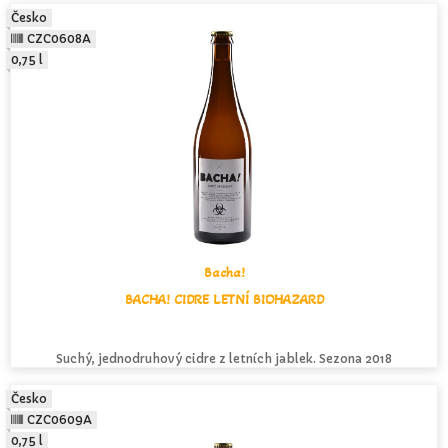
Česko
CZC0608A
0,75 l
Bacha!
BACHA! CIDRE LETNÍ BIOHAZARD
Suchý, jednodruhový cidre z letních jablek. Sezona 2018
Česko
CZC0609A
0,75 l