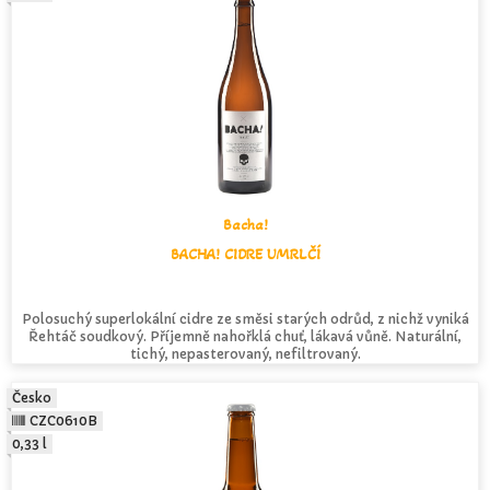
Bacha!
BACHA! CIDRE UMRLČÍ
Polosuchý superlokální cidre ze směsi starých odrůd, z nichž vyniká
Řehtáč soudkový. Příjemně nahořklá chuť, lákavá vůně. Naturální,
tichý, nepasterovaný, nefiltrovaný.
Česko
CZC0610B
0,33 l