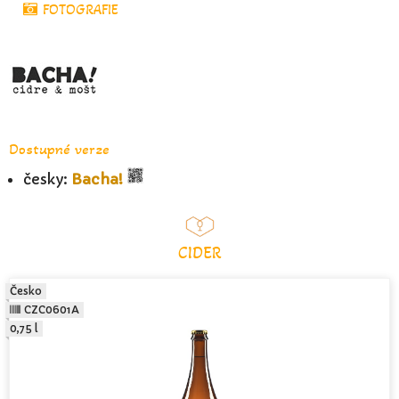
FOTOGRAFIE
Dostupné verze
česky:
Bacha!
CIDER
Česko
CZC0601A
0,75 l