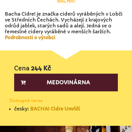
BACHA!
Bacha Cidre! je značka ciderů vyráběných v Lobči
ve Středních Čechách. Vycházejí z krajových
odrůd jablek, starých sadů a alejí. Jedná se o
řemeslné cidery vyráběné v menších šaržích.
Podrobnosti o výrobci
Cena
244 Kč
MEDOVINÁRNA
Dostupné verze
česky:
BACHA! Cidre Umrlčí