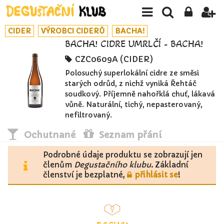
CIDER
VÝROBCI CIDERŮ
BACHA!
BACHA! CIDRE UMRLČÍ - BACHA!
CZC0609A (CIDER)
Polosuchý superlokální cidre ze směsi
starých odrůd, z nichž vyniká Řehtáč
soudkový. Příjemně nahořklá chuť, lákavá
vůně. Naturální, tichý, nepasterovaný,
nefiltrovaný.
Ochutnané
Seznam přání
Podrobné údaje produktu se zobrazují jen
členům
Degustačního klubu
. Základní
členství je bezplatné,
přihlásit se
!