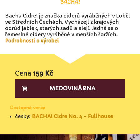
BACHA!
Bacha Cidre! je značka ciderů vyráběných v Lobči
ve Středních Čechách. Vycházejí z krajových
odrůd jablek, starých sadů a alejí. Jedná se o
řemeslné cidery vyráběné v menších šaržích.
Podrobnosti o výrobci
Cena
159 Kč
MEDOVINÁRNA
Dostupné verze
česky:
BACHA! Cidre No. 4 - Fullhouse