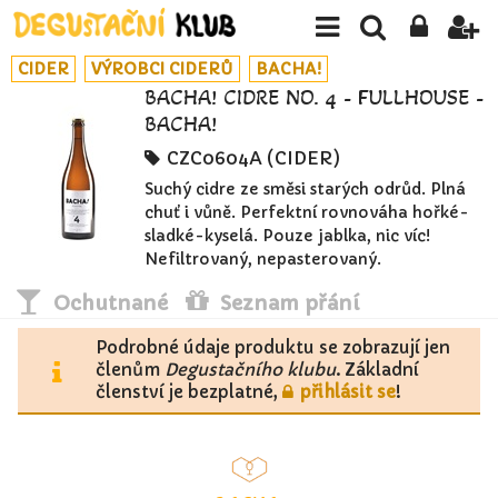
CIDER
VÝROBCI CIDERŮ
BACHA!
BACHA! CIDRE NO. 4 - FULLHOUSE -
BACHA!
CZC0604A (CIDER)
Suchý cidre ze směsi starých odrůd. Plná
chuť i vůně. Perfektní rovnováha hořké-
sladké-kyselá. Pouze jablka, nic víc!
Nefiltrovaný, nepasterovaný.
Ochutnané
Seznam přání
Podrobné údaje produktu se zobrazují jen
členům
Degustačního klubu
. Základní
členství je bezplatné,
přihlásit se
!