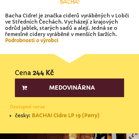
BACHA!
Bacha Cidre! je značka ciderů vyráběných v Lobči
ve Středních Čechách. Vycházejí z krajových
odrůd jablek, starých sadů a alejí. Jedná se o
řemeslné cidery vyráběné v menších šaržích.
Podrobnosti o výrobci
Cena
244 Kč
MEDOVINÁRNA
Dostupné verze
česky:
BACHA! Cidre LP 19 (Perry)