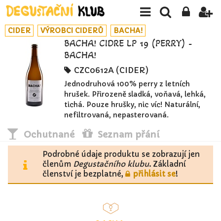
CIDER
VÝROBCI CIDERŮ
BACHA!
BACHA! CIDRE LP 19 (PERRY) -
BACHA!
CZC0612A (CIDER)
Jednodruhová 100% perry z letních
hrušek. Přirozeně sladká, voňavá, lehká,
tichá. Pouze hrušky, nic víc! Naturální,
nefiltrovaná, nepasterovaná.
Ochutnané
Seznam přání
Podrobné údaje produktu se zobrazují jen
členům
Degustačního klubu
. Základní
členství je bezplatné,
přihlásit se
!