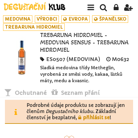
MEDOVINA
VÝROBCI
EVROPA
ŠPANĚLSKO
TREBARUNA HIDROMIEL
TREBARUNA HIDROMIEL -
MEDOVINA SENSUS - TREBARUNA
HIDROMIEL
ES0507 (MEDOVINA)
M0632
Sladká medovina třídy Metheglin,
vyrobená ze směsi vody, kakaa, lístků
máty, medu a kvasnic.
Ochutnané
Seznam přání
Podrobné údaje produktu se zobrazují jen
členům
Degustačního klubu
. Základní
členství je bezplatné,
přihlásit se
!