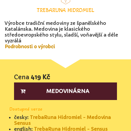
TREBARUNA HIDROMIEL
Výrobce tradiční medoviny ze španělského
Katalánska. Medovina je klasického
středoevropského stylu, sladší, voňavější a déle
vyzrálá
Podrobnosti o výrobci
Cena
419 Kč
MEDOVINÁRNA
Dostupné verze
česky:
TrebaRuna Hidromiel - Medovina
Sensus
english:
TrebaRuna Hidromiel - Sensus