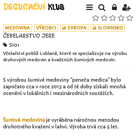
MEDOVINA
VÝROBCI
EVROPA
SLOVINSKO
ČEBELARSTVO JERE
SI01
Včelařství poblíž Lublaně, které se specializuje na výrobu
druhových medovin a kvalitních šumivých medovin.
S výrobou šumivé medoviny "peneča medica" bylo
započato cca v roce 2013 a od té doby získali mnohá
ocenění v lokálních i mezinárodních soutěžích.
Šumivá medovina
je vyráběna náročnou metodou
druhotného kvašení v lahvi. Výroba trvá cca 5 let.