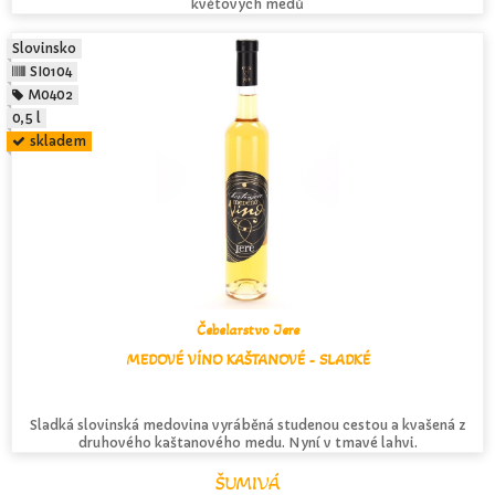
květových medů
Slovinsko
SI0104
M0402
0,5 l
skladem
Čebelarstvo Jere
MEDOVÉ VÍNO KAŠTANOVÉ - SLADKÉ
Sladká slovinská medovina vyráběná studenou cestou a kvašená z
druhového kaštanového medu. Nyní v tmavé lahvi.
ŠUMIVÁ