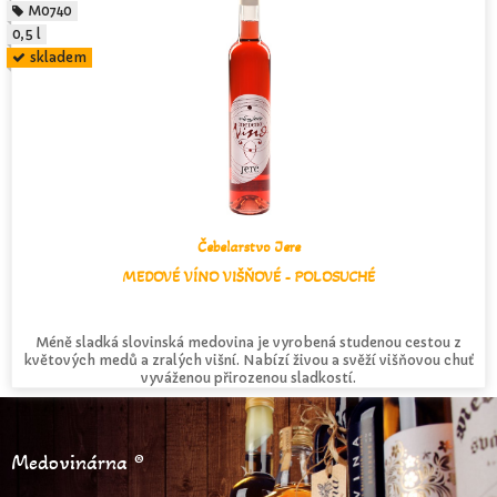
M0740
0,5 l
skladem
Čebelarstvo Jere
MEDOVÉ VÍNO VIŠŇOVÉ - POLOSUCHÉ
Méně sladká slovinská medovina je vyrobená studenou cestou z
květových medů a zralých višní. Nabízí živou a svěží višňovou chuť
vyváženou přirozenou sladkostí.
Medovinárna ®