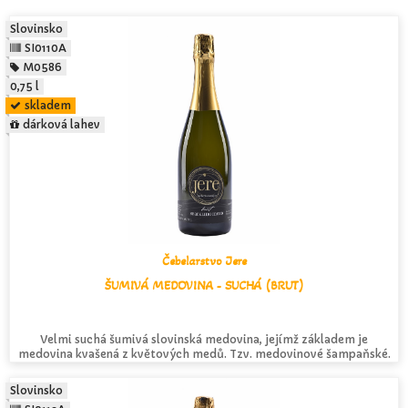
Slovinsko
SI0110A
M0586
0,75 l
skladem
dárková lahev
Čebelarstvo Jere
ŠUMIVÁ MEDOVINA - SUCHÁ (BRUT)
Velmi suchá šumivá slovinská medovina, jejímž základem je
medovina kvašená z květových medů. Tzv. medovinové šampaňské.
Slovinsko