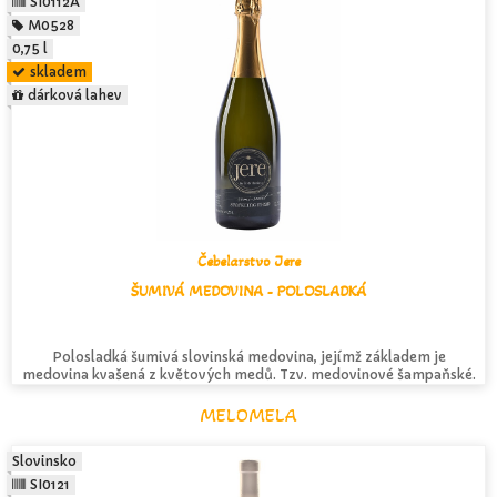
SI0112A
M0528
0,75 l
skladem
dárková lahev
Čebelarstvo Jere
ŠUMIVÁ MEDOVINA - POLOSLADKÁ
Polosladká šumivá slovinská medovina, jejímž základem je
medovina kvašená z květových medů. Tzv. medovinové šampaňské.
MELOMELA
Slovinsko
SI0121