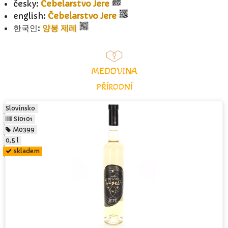
česky:
Čebelarstvo Jere
english:
Čebelarstvo Jere
한국인:
양봉 제레
MEDOVINA
PŘÍRODNÍ
Slovinsko
SI0101
M0399
0,5 l
skladem