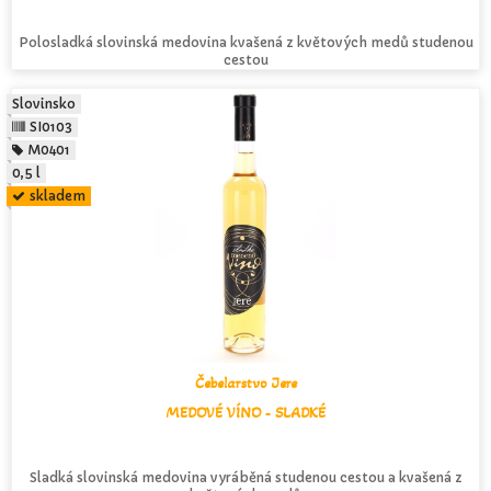
Polosladká slovinská medovina kvašená z květových medů studenou
cestou
Slovinsko
SI0103
M0401
0,5 l
skladem
Čebelarstvo Jere
MEDOVÉ VÍNO - SLADKÉ
Sladká slovinská medovina vyráběná studenou cestou a kvašená z