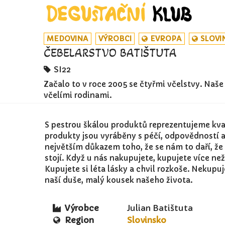
MEDOVINA
VÝROBCI
EVROPA
SLOVI
ČEBELARSTVO BATIŠTUTA
SI22
Začalo to v roce 2005 se čtyřmi včelstvy. Naše
včelími rodinami.
S pestrou škálou produktů reprezentujeme kvali
produkty jsou vyráběny s péčí, odpovědností a 
největším důkazem toho, že se nám to daří, že 
stojí. Když u nás nakupujete, kupujete více než
Kupujete si léta lásky a chvil rozkoše. Nekupu
naší duše, malý kousek našeho života.
Výrobce
Julian Batištuta
Region
Slovinsko