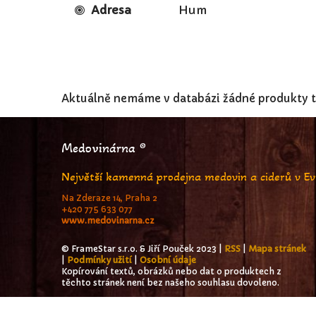
Adresa
Hum
Aktuálně nemáme v databázi žádné produkty t
Medovinárna ®
Největší kamenná prodejna medovin a ciderů v E
Na Zderaze 14, Praha 2
+420 775 633 077
www.medovinarna.cz
© FrameStar s.r.o. & Jiří Pouček 2023 |
RSS
|
Mapa stránek
|
Podmínky užití
|
Osobní údaje
Kopírování textů, obrázků nebo dat o produktech z
těchto stránek není bez našeho souhlasu dovoleno.