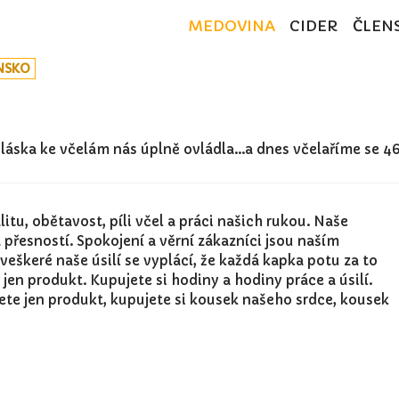
MEDOVINA
CIDER
ČLEN
NSKO
 láska ke včelám nás úplně ovládla...a dnes včelaříme se 4
tu, obětavost, píli včel a práci našich rukou. Naše
přesností. Spokojení a věrní zákazníci jsou naším
veškeré naše úsilí se vyplácí, že každá kapka potu za to
 jen produkt. Kupujete si hodiny a hodiny práce a úsilí.
jete jen produkt, kupujete si kousek našeho srdce, kousek