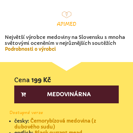
APIMED
Největší výrobce medoviny na Slovensku s mnoha
světovými oceněním v nejrůznějších soutěžích
Podrobnosti o výrobci
Cena
199 Kč
MEDOVINÁRNA
Dostupné verze
česky:
Černorybízová medovina (z
dubového sudu)
english:
Black currant mead