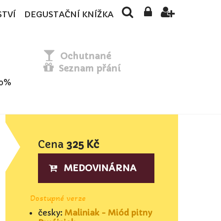
STVÍ
DEGUSTAČNÍ KNÍŽKA
Ochutnané
Seznam přání
50%
Cena
325 Kč
MEDOVINÁRNA
Dostupné verze
česky:
Maliniak - Miód pitny