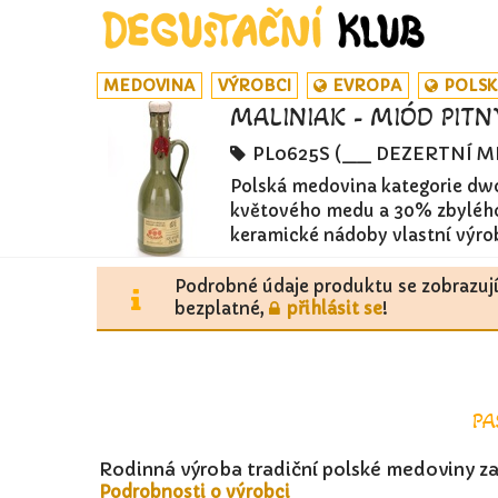
MEDOVINA
VÝROBCI
EVROPA
POLS
MALINIAK - MIÓD PITN
PL0625S (__ DEZERTNÍ 
Polská medovina kategorie dwó
květového medu a 30% zbylého 
keramické nádoby vlastní výro
Podrobné údaje produktu se zobrazuj
bezplatné,
přihlásit se
!
PA
Rodinná výroba tradiční polské medoviny za
Podrobnosti o výrobci