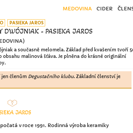
MEDOVINA
CIDER
ČLEN
KO
PASIEKA JAROS
Y DWÓJNIAK - PASIEKA JAROS
MEDOVINA)
jniak a současně melomela. Základ před kvašením tvoří 
obsahu malinová šťáva. Je plněna do krásné originální
by.
í jen členům
Degustačního klubu
. Základní členství je
SIEKA JAROS
počatá v roce 1991. Rodinná výroba keramiky