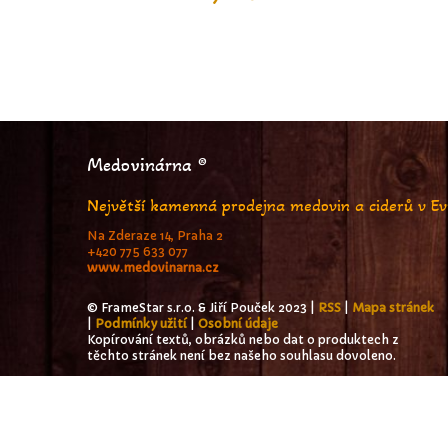
Medovinárna ®
Největší kamenná prodejna medovin a ciderů v E
Na Zderaze 14, Praha 2
+420 775 633 077
www.medovinarna.cz
© FrameStar s.r.o. & Jiří Pouček 2023 |
RSS
|
Mapa stránek
|
Podmínky užití
|
Osobní údaje
Kopírování textů, obrázků nebo dat o produktech z
těchto stránek není bez našeho souhlasu dovoleno.