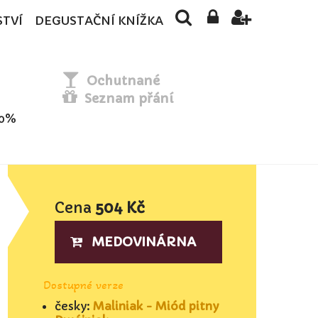
STVÍ
DEGUSTAČNÍ KNÍŽKA
Ochutnané
Seznam přání
50%
Cena
504 Kč
MEDOVINÁRNA
Dostupné verze
česky:
Maliniak - Miód pitny