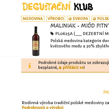
MEDOVINA
VÝROBCI
EVROPA
POLS
MALINIAK - MIÓD PITN
PL0625A (__ DEZERTNÍ 
Polská medovina kategorie dwó
květového medu a 30% zbylého
Podrobné údaje produktu se zobrazuj
bezplatné,
přihlásit se
!
PA
Rodinná výroba tradiční polské medoviny za
Podrobnosti o výrobci