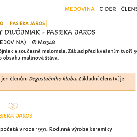
MEDOVINA
CIDER
ČLEN
KO
PASIEKA JAROS
Y DWÓJNIAK - PASIEKA JAROS
MEDOVINA)
M0348
jniak a současně melomela. Základ před kvašením tvoří 
 obsahu malinová šťáva.
í jen členům
Degustačního klubu
. Základní členství je
SIEKA JAROS
počatá v roce 1991. Rodinná výroba keramiky