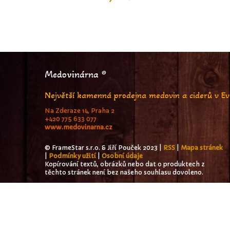
Medovinárna ®
Největší kamenná prodejna medovin a ciderů v E
Na Zderaze 14, Praha 2
+420 775 633 077
www.medovinarna.cz
© FrameStar s.r.o. & Jiří Pouček 2023 |
RSS
|
Mapa stránek
|
Podmínky užití
|
Osobní údaje
Kopírování textů, obrázků nebo dat o produktech z
těchto stránek není bez našeho souhlasu dovoleno.