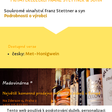
Soukromé vinařství Franz Stettner a syn
Podrobnosti o výrobci
Dostupné verze
česky:
Met-Honigwein
Medovinárna ®
Největší kamenná prodejna medovin a ciderů v Evropě
Na Zderaze 14, Praha 2
+420 775 633 077
www.medovinarna.cz
Tento web používá k poskytování služeb, personalizaci