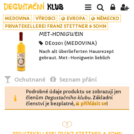
MEDOVINA
VÝROBCI
EVROPA
NĚMECKO
PRIVATEKELLEREI FRANZ STETTNER & SOHN
MET-HONIGWEIN
DE0201 (MEDOVINA)
Nach alt überlieferten Hausrezept
gebraut. Met-Honigwein lieblich
Ochutnané
Seznam přání
Podrobné údaje produktu se zobrazují jen
členům
Degustačního klubu
. Základní
členství je bezplatné,
přihlásit se
!
PRIVATEKELLEREI FRANZ STETTNER & SOHN