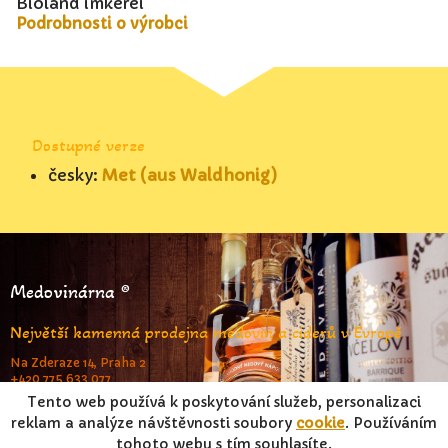
Bioland imkerei
Podrobnosti o výrobci
Dostupné verze
česky:
Met (aus Waldhonig)
Medovinárna ®
Největší kamenná prodejna medovin a ciderů v Evropě
Na Zderaze 14, Praha 2
+420 775 633 077
www.medovinarna.cz
Tento web používá k poskytování služeb, personalizaci
reklam a analýze návštěvnosti soubory
cookie
. Používáním
tohoto webu s tím souhlasíte.