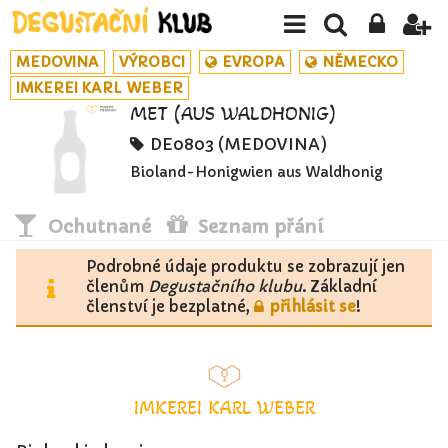
MEDOVINA
VÝROBCI
EVROPA
NĚMECKO
IMKEREI KARL WEBER
MET (AUS WALDHONIG)
DE0803 (MEDOVINA)
Bioland-Honigwien aus Waldhonig
Ochutnané
Seznam přání
Podrobné údaje produktu se zobrazují jen
členům
Degustačního klubu
. Základní
členství je bezplatné,
přihlásit se
!
IMKEREI KARL WEBER