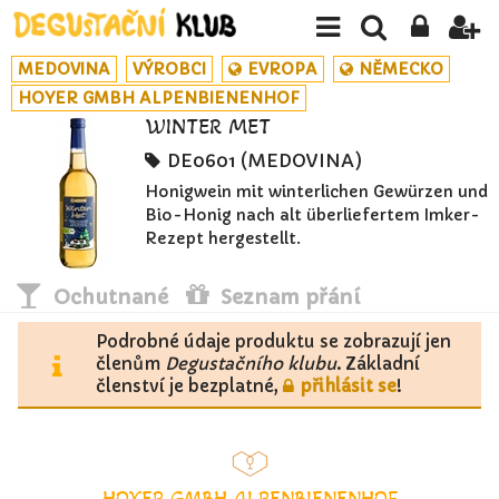
MEDOVINA
VÝROBCI
EVROPA
NĚMECKO
HOYER GMBH ALPENBIENENHOF
WINTER MET
DE0601 (MEDOVINA)
Honigwein mit winterlichen Gewürzen und
Bio-Honig nach alt überliefertem Imker-
Rezept hergestellt.
Ochutnané
Seznam přání
Podrobné údaje produktu se zobrazují jen
členům
Degustačního klubu
. Základní
členství je bezplatné,
přihlásit se
!
HOYER GMBH ALPENBIENENHOF