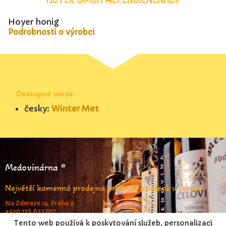
Hoyer honig
Podrobnosti o výrobci
Dostupné verze
česky:
Winter Met
Medovinárna ®
Největší kamenná prodejna medovin a ciderů v Evropě
Na Zderaze 14, Praha 2
+420 775 633 077
www.medovinarna.cz
Tento web používá k poskytování služeb, personalizaci