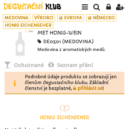
MEDOVINA
VÝROBCI
EVROPA
NĚMECKO
HONIG EICHENSEHER
MET HONIG-WEIN
DE0501 (MEDOVINA)
Medovina z aromatických medů.
Ochutnané
Seznam přání
Podrobné údaje produktu se zobrazují jen
členům
Degustačního klubu
. Základní
členství je bezplatné,
přihlásit se
!
HONIG EICHENSEHER