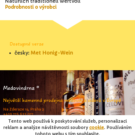
Natürlich traditionell wertvoll
Podrobnosti o výrobci
Dostupné verze
česky:
Met Honig-Wein
Medovinárna ®
Největší kamenná prodejna medovin a ciderů v Evropě
Na Zderaze 14, Praha 2
+420 775 633 077
www.medovinarna.cz
Tento web používá k poskytování služeb, personalizaci
reklam a analýze návštěvnosti soubory
cookie
. Používáním
tohoto webu s tím souhlasíte.