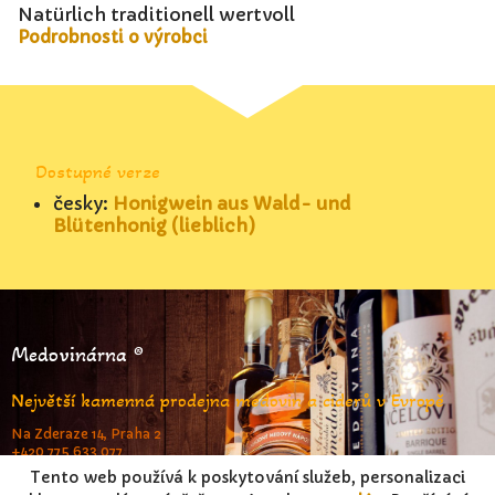
Natürlich traditionell wertvoll
Podrobnosti o výrobci
Dostupné verze
česky:
Honigwein aus Wald- und
Blütenhonig (lieblich)
Medovinárna ®
Největší kamenná prodejna medovin a ciderů v Evropě
Na Zderaze 14, Praha 2
+420 775 633 077
www.medovinarna.cz
Tento web používá k poskytování služeb, personalizaci