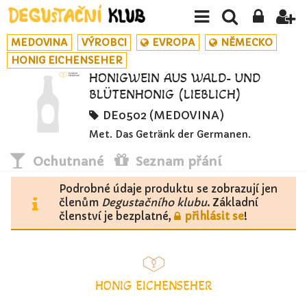
MEDOVINA
VÝROBCI
EVROPA
NĚMECKO
HONIG EICHENSEHER
HONIGWEIN AUS WALD- UND
BLÜTENHONIG (LIEBLICH)
DE0502 (MEDOVINA)
Met. Das Getränk der Germanen.
Ochutnané
Seznam přání
Podrobné údaje produktu se zobrazují jen
členům
Degustačního klubu
. Základní
členství je bezplatné,
přihlásit se
!
HONIG EICHENSEHER