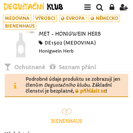
MEDOVINA
VÝROBCI
EVROPA
NĚMECKO
BIENENHAUS
MET - HONIGWEIN HERB
DE1502 (MEDOVINA)
Honigwein Herb
Ochutnané
Seznam přání
Podrobné údaje produktu se zobrazují jen
členům
Degustačního klubu
. Základní
členství je bezplatné,
přihlásit se
!
BIENENHAUS