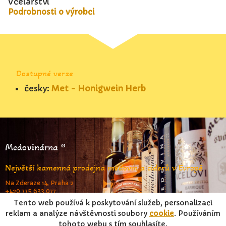
Včelařství
Podrobnosti o výrobci
Dostupné verze
česky:
Met - Honigwein Herb
Medovinárna ®
Největší kamenná prodejna medovin a ciderů v Evropě
Na Zderaze 14, Praha 2
+420 775 633 077
www.medovinarna.cz
Tento web používá k poskytování služeb, personalizaci
reklam a analýze návštěvnosti soubory
cookie
. Používáním
tohoto webu s tím souhlasíte.