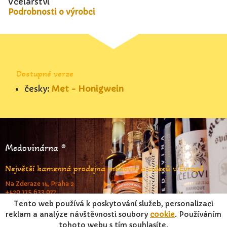
Včelařství
Podrobnosti o výrobci
Dostupné verze
česky:
Met - Honigwein
Medovinárna ®
Největší kamenná prodejna medovin a ciderů v Evropě
Na Zderaze 14, Praha 2
+420 775 633 077
www.medovinarna.cz
Tento web používá k poskytování služeb, personalizaci
reklam a analýze návštěvnosti soubory
cookie
. Používáním
tohoto webu s tím souhlasíte.