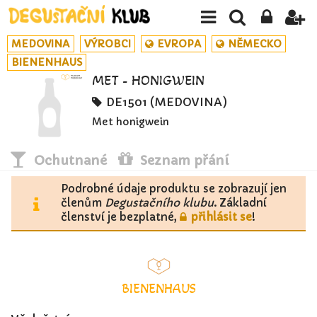
MEDOVINA
VÝROBCI
EVROPA
NĚMECKO
BIENENHAUS
MET - HONIGWEIN
DE1501 (MEDOVINA)
Met honigwein
Ochutnané
Seznam přání
Podrobné údaje produktu se zobrazují jen
členům
Degustačního klubu
. Základní
členství je bezplatné,
přihlásit se
!
BIENENHAUS