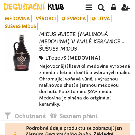
MEDOVINA
VÝROBCI
EVROPA
LITVA
ŠUŠVĖS MIDUS
MIDUS AVIETĖ (MALINOVÁ
MEDOVINA) V MALÉ KERAMICE -
ŠUŠVĖS MIDUS
LT0207S (MEDOVINA)
Nejovocnější litevská medovina vyrobená
z medu z letních květů a vybraných malin.
Ohromující voňavá vůně, s výraznou
malinovou chutí a jemnou medovou
dochutí. Použito min. 50% medu.
Medovina je plněna do originální
keramiky.
Ochutnané
Seznam přání
Podrobné údaje produktu se zobrazují jen
členům
Degustačního klubu
. Základní