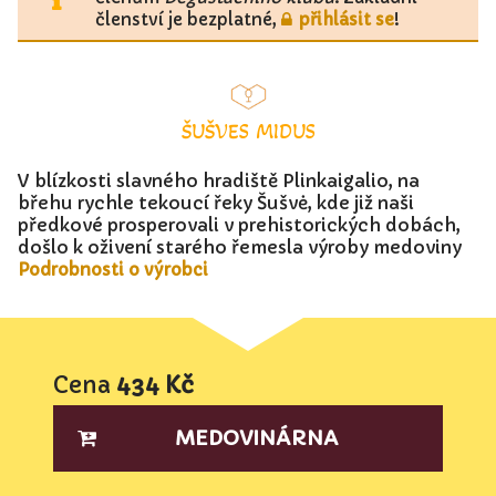
členství je bezplatné,
přihlásit se
!
ŠUŠVĖS MIDUS
V blízkosti slavného hradiště Plinkaigalio, na
břehu rychle tekoucí řeky Šušvė, kde již naši
předkové prosperovali v prehistorických dobách,
došlo k oživení starého řemesla výroby medoviny
Podrobnosti o výrobci
Cena
434 Kč
MEDOVINÁRNA