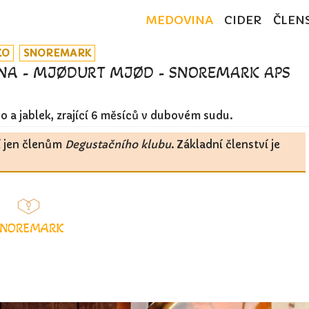
MEDOVINA
CIDER
ČLEN
KO
SNOREMARK
NA - MJØDURT MJØD - SNOREMARK APS
 a jablek, zrající 6 měsíců v dubovém sudu.
í jen členům
Degustačního klubu
. Základní členství je
SNOREMARK