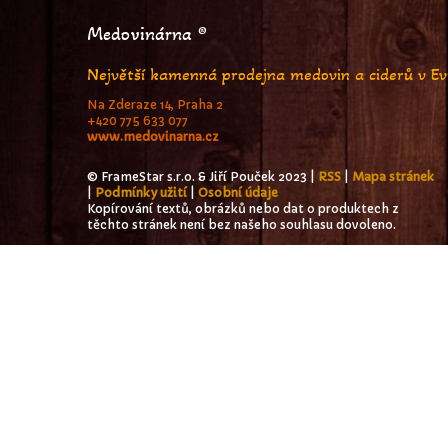
Medovinárna ®
Největší kamenná prodejna medovin a ciderů v E
Na Zderaze 14, Praha 2
+420 775 633 077
www.medovinarna.cz
© FrameStar s.r.o. & Jiří Pouček 2023 |
RSS
|
Mapa stránek
|
Podmínky užití
|
Osobní údaje
Kopírování textů, obrázků nebo dat o produktech z
těchto stránek není bez našeho souhlasu dovoleno.