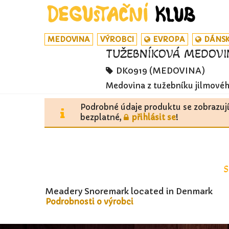
MEDOVINA
VÝROBCI
EVROPA
DÁNS
TUŽEBNÍKOVÁ MEDOVI
DK0919 (MEDOVINA)
Medovina z tužebníku jilmového
Podrobné údaje produktu se zobrazuj
bezplatné,
přihlásit se
!
Meadery Snoremark located in Denmark
Podrobnosti o výrobci