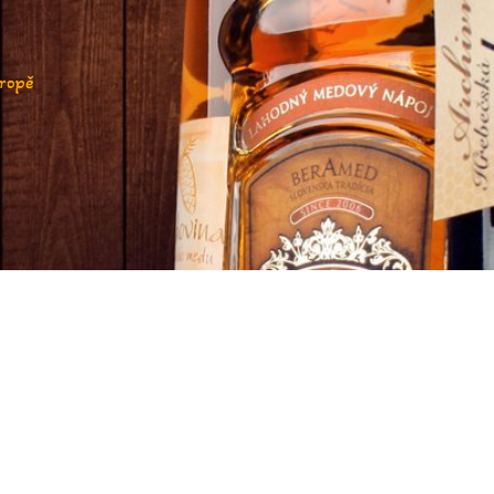
vropě