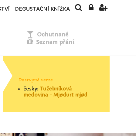
STVÍ
DEGUSTAČNÍ KNÍŽKA
Ochutnané
Seznam přání
Dostupné verze
česky:
Tužebníková
medovina - Mjødurt mjød