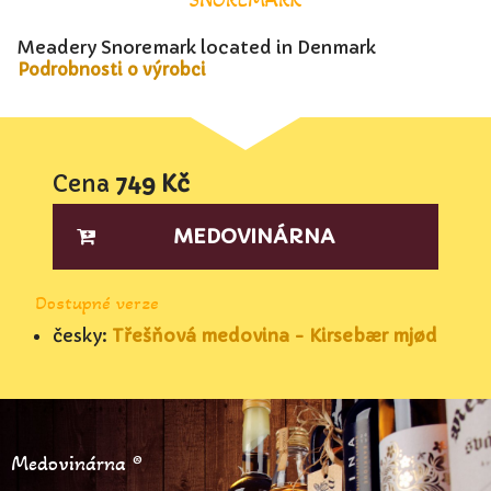
Meadery Snoremark located in Denmark
Podrobnosti o výrobci
Cena
749 Kč
MEDOVINÁRNA
Dostupné verze
česky:
Třešňová medovina - Kirsebær mjød
Medovinárna ®