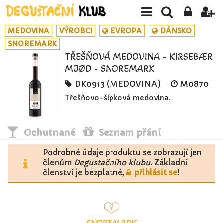
MEDOVINA
VÝROBCI
EVROPA
DÁNSKO
SNOREMARK
TŘEŠŇOVÁ MEDOVINA - KIRSEBÆR
MJØD - SNOREMARK
DK0913 (MEDOVINA)
M0870
Třešňovo-šípková medovina.
Ochutnané
Seznam přání
Podrobné údaje produktu se zobrazují jen
členům
Degustačního klubu
. Základní
členství je bezplatné,
přihlásit se
!
SNOREMARK