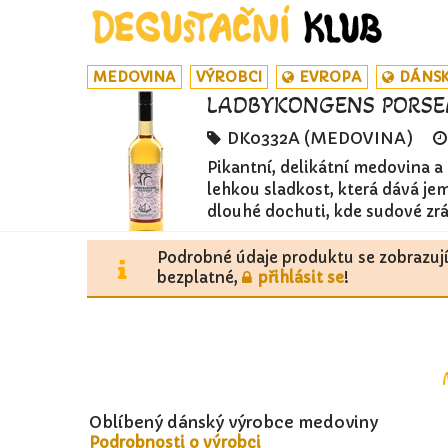
MEDOVINA
VÝROBCI
EVROPA
DÁNS
LADBYKONGENS PORS
DK0332A (MEDOVINA)
Pikantní, delikátní medovina a
lehkou sladkost, která dává je
dlouhé dochuti, kde sudové zrá
Podrobné údaje produktu se zobrazuj
bezplatné,
přihlásit se
!
Oblíbený dánský výrobce medoviny
Podrobnosti o výrobci