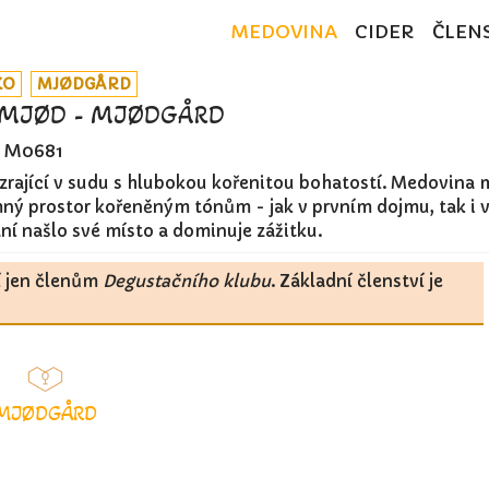
MEDOVINA
CIDER
ČLEN
KO
MJØDGÅRD
EMJØD - MJØDGÅRD
M0681
 zrající v sudu s hlubokou kořenitou bohatostí. Medovina 
mný prostor kořeněným tónům - jak v prvním dojmu, tak i 
ní našlo své místo a dominuje zážitku.
í jen členům
Degustačního klubu
. Základní členství je
MJØDGÅRD