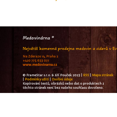
Medovinárna ®
Největší kamenná prodejna medovin a ciderů v E
Na Zderaze 14, Praha 2
+420 775 633 077
www.medovinarna.cz
© FrameStar s.r.o. & Jiří Pouček 2023 |
RSS
|
Mapa stránek
|
Podmínky užití
|
Osobní údaje
Kopírování textů, obrázků nebo dat o produktech z
těchto stránek není bez našeho souhlasu dovoleno.