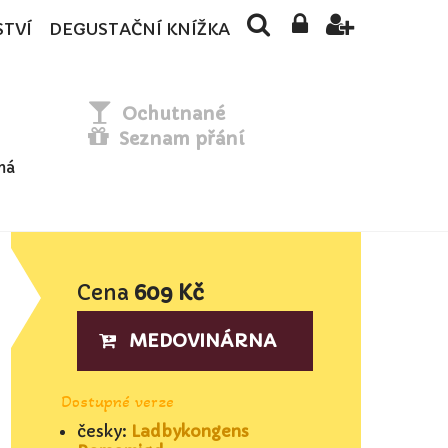
STVÍ
DEGUSTAČNÍ KNÍŽKA
Ochutnané
Seznam přání
má
v
Cena
609 Kč
MEDOVINÁRNA
Dostupné verze
česky:
Ladbykongens