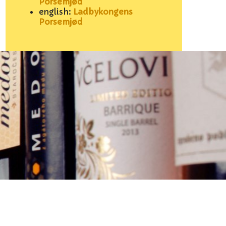
Porsemjød
english:
Ladbykongens
Porsemjød