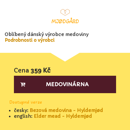
MJØDGÅRD
Oblíbený dánský výrobce medoviny
Podrobnosti o výrobci
Cena
359 Kč
MEDOVINÁRNA
Dostupné verze
česky:
Bezová medovina - Hyldemjød
english:
Elder mead - Hyldemjød