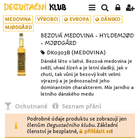
MEDOVINA
VÝROBCI
EVROPA
DÁNSKO
MJØDGÅRD
BEZOVÁ MEDOVINA - HYLDEMJØD
- MJØDGÅRD
DK0303B (MEDOVINA)
Dánské léto v lahvi. Bezová medovina je
svěží, uhasí žízeň a je letní sladký, jak v
chuti, tak vůni je bezový květ velmi
výrazný a je jednoznačně jeho
dominantním charakterem. Mix jarního a
letního dánského medu
Ochutnané
Seznam přání
Podrobné údaje produktu se zobrazují jen
členům
Degustačního klubu
. Základní
členství je bezplatné,
přihlásit se
!