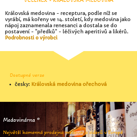
Královská medovina - receptura, podle níž se
vyrábí, má kořeny ve 14. století, kdy medovina jako
nápoj zaznamenala renesanci a dostala se do
postavení - "předků" - léčivých aperitivů a likérů.
Podrobnosti o výrobci
Dostupné verze
česky:
Královská medovina ořechová
Medovinárna ®
Největší kamenná prodejna medovin a ciderů v Evropě