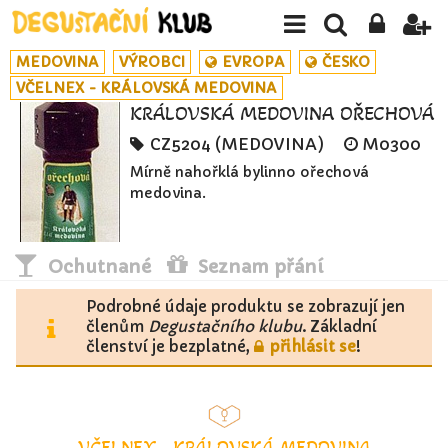
MEDOVINA
VÝROBCI
EVROPA
ČESKO
VČELNEX - KRÁLOVSKÁ MEDOVINA
KRÁLOVSKÁ MEDOVINA OŘECHOVÁ
CZ5204 (MEDOVINA)
M0300
Mírně nahořklá bylinno ořechová
medovina.
Ochutnané
Seznam přání
Podrobné údaje produktu se zobrazují jen
členům
Degustačního klubu
. Základní
členství je bezplatné,
přihlásit se
!
VČELNEX - KRÁLOVSKÁ MEDOVINA