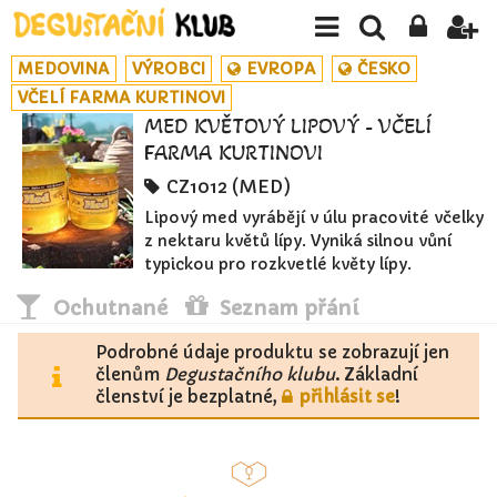
MEDOVINA
VÝROBCI
EVROPA
ČESKO
VČELÍ FARMA KURTINOVI
MED KVĚTOVÝ LIPOVÝ - VČELÍ
FARMA KURTINOVI
CZ1012 (MED)
Lipový med vyrábějí v úlu pracovité včelky
z nektaru květů lípy. Vyniká silnou vůní
typickou pro rozkvetlé květy lípy.
Ochutnané
Seznam přání
Podrobné údaje produktu se zobrazují jen
členům
Degustačního klubu
. Základní
členství je bezplatné,
přihlásit se
!