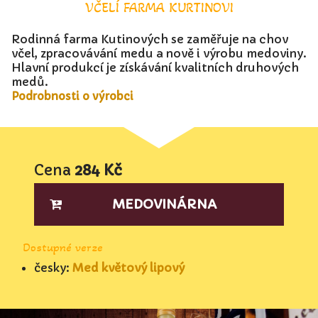
VČELÍ FARMA KURTINOVI
Rodinná farma Kutinových se zaměřuje na chov
včel, zpracovávání medu a nově i výrobu medoviny.
Hlavní produkcí je získávání kvalitních druhových
medů.
Podrobnosti o výrobci
Cena
284 Kč
MEDOVINÁRNA
Dostupné verze
česky:
Med květový lipový